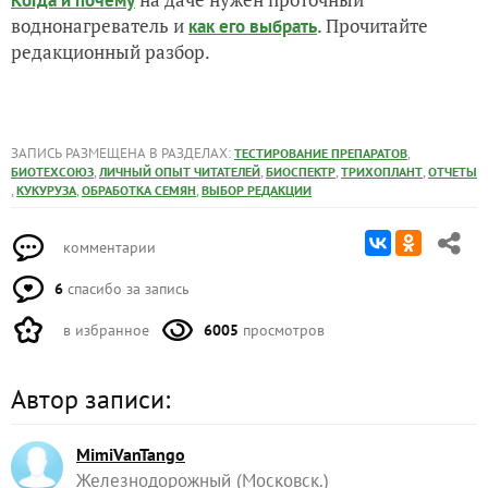
воднонагреватель и
. Прочитайте
как его выбрать
редакционный разбор.
ЗАПИСЬ РАЗМЕЩЕНА В РАЗДЕЛАХ:
,
ТЕСТИРОВАНИЕ ПРЕПАРАТОВ
,
,
,
,
БИОТЕХСОЮЗ
ЛИЧНЫЙ ОПЫТ ЧИТАТЕЛЕЙ
БИОСПЕКТР
ТРИХОПЛАНТ
ОТЧЕТЫ
,
,
,
КУКУРУЗА
ОБРАБОТКА СЕМЯН
ВЫБОР РЕДАКЦИИ
комментарии
6
спасибо за запись
в избранное
6005
просмотров
Автор записи:
MimiVanTango
Железнодорожный (Московск.)