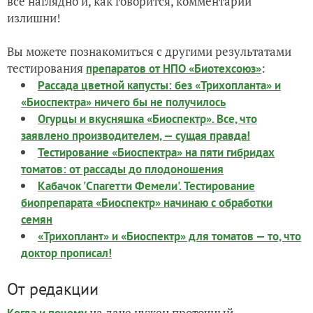
всё наглядно и, как говорится, комментарии
излишни!
Вы можете познакомиться с другими результатами
тестирования
:
препаратов от НПО «Биотехсоюз»
Рассада цветной капусты: без «Трихопланта» и
«Биоспектра» ничего бы не получилось
Огурцы и вкусняшка «Биоспектр». Все, что
заявлено производителем, — сущая правда!
Тестирование «Биоспектра» на пяти гибридах
томатов: от рассады до плодоношения
Кабачок 'Спагетти Фемели'. Тестирование
биопрепарата «Биоспектр» начинаю с обработки
семян
«Трихоплант» и «Биоспектр» для томатов — то, что
доктор прописал!
От редакции
на даче нужен проточный
Когда и почему