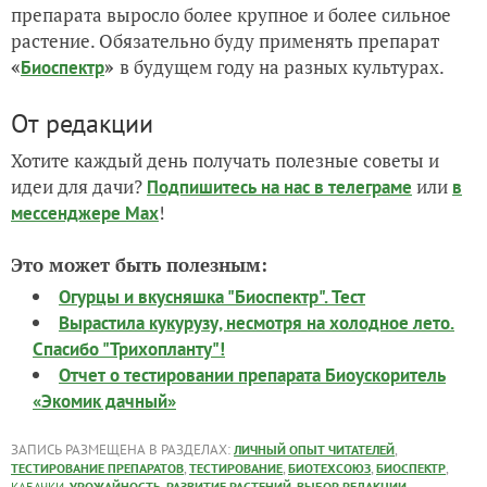
препарата выросло более крупное и более сильное
растение.
Обязательно буду применять препарат
«
»
в будущем году на разных культурах.
Биоспектр
От редакции
Хотите каждый день получать полезные советы и
идеи для дачи?
или
Подпишитесь на нас
в телеграме
в
!
мессенджере Max
Это может быть полезным:
Огурцы и вкусняшка "Биоспектр". Тест
Вырастила кукурузу, несмотря на холодное лето.
Спасибо "Трихопланту"!
Отчет о тестировании препарата Биоускоритель
«Экомик дачный»
ЗАПИСЬ РАЗМЕЩЕНА В РАЗДЕЛАХ:
,
ЛИЧНЫЙ ОПЫТ ЧИТАТЕЛЕЙ
,
,
,
,
ТЕСТИРОВАНИЕ ПРЕПАРАТОВ
ТЕСТИРОВАНИЕ
БИОТЕХСОЮЗ
БИОСПЕКТР
,
,
,
КАБАЧКИ
УРОЖАЙНОСТЬ
РАЗВИТИЕ РАСТЕНИЙ
ВЫБОР РЕДАКЦИИ