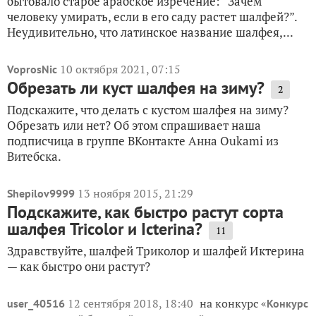
бытовало старое арабское изречение: “Зачем
человеку умирать, если в его саду растет шалфей?”.
Неудивительно, что латинское название шалфея,...
10 октября 2021, 07:15
VoprosNic
Обрезать ли куст шалфея на зиму?
2
Подскажите, что делать с кустом шалфея на зиму?
Обрезать или нет? Об этом спрашивает наша
подписчица в группе ВКонтакте Анна Oukami из
Витебска.
13 ноября 2015, 21:29
Shepilov9999
Подскажите, как быстро растут сорта
шалфея Tricolor и Icterina?
11
Здравствуйте, шалфей Триколор и шалфей Иктерина
— как быстро они растут?
12 сентября 2018, 18:40
на конкурс «
user_40516
Конкурс