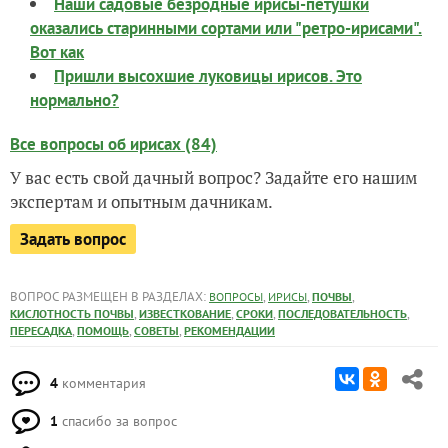
Наши садовые безродные ирисы-петушки
оказались старинными сортами или "ретро-ирисами".
Вот как
Пришли высохшие луковицы ирисов. Это
нормально?
Все вопросы об ирисах (84)
У вас есть свой дачный вопрос? Задайте его нашим
экспертам и опытным дачникам.
Задать вопрос
ВОПРОС РАЗМЕЩЕН В РАЗДЕЛАХ:
,
,
,
ВОПРОСЫ
ИРИСЫ
ПОЧВЫ
,
,
,
,
КИСЛОТНОСТЬ ПОЧВЫ
ИЗВЕСТКОВАНИЕ
СРОКИ
ПОСЛЕДОВАТЕЛЬНОСТЬ
,
,
,
ПЕРЕСАДКА
ПОМОЩЬ
СОВЕТЫ
РЕКОМЕНДАЦИИ
4
комментария
1
спасибо за вопрос