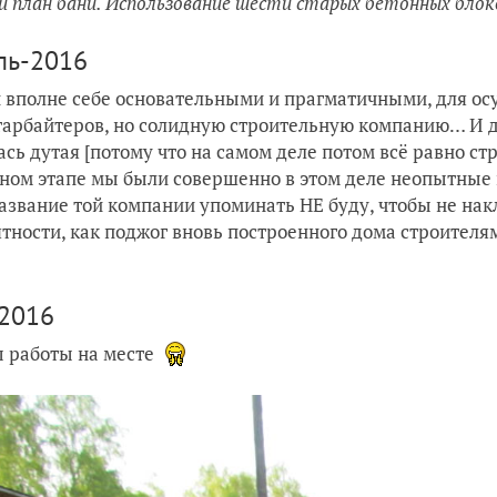
й план бани. Использование шести старых бетонных блок
ль-2016
 вполне себе основательными и прагматичными, для ос
тарбайтеров, но солидную строительную компанию… И да
ась дутая [потому что на самом деле потом всё равно с
ном этапе мы были совершенно в этом деле неопытные 
Название той компании упоминать НЕ буду, чтобы не нак
тности, как поджог вновь построенного дома строителями
2016
 работы на месте