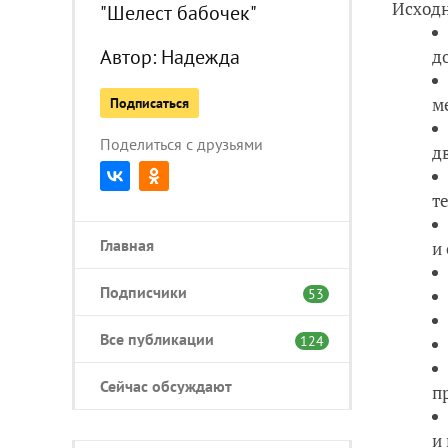
Исходн
"Шелест бабочек"
Автор:
Надежда
д
м
Подписаться
Поделиться с друзьями
д
т
Главная
и
Подписчики
53
Все публикации
124
Сейчас обсуждают
п
и