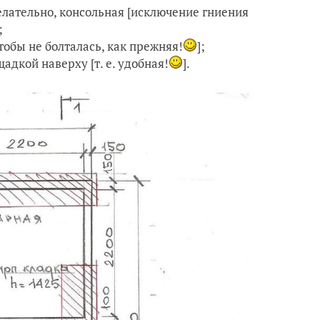
лательно, консольная [исключение гниения
;
тобы не болталась, как прежняя!
];
дкой наверху [т. е. удобная!
].