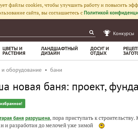
ует файлы cookies, чтобы улучшить работу и повысить эфф
льзование сайта, вы соглашаетесь с
Политикой конфиденци
Конкурсы
ЦВЕТЫ И
ЛАНДШАФТНЫЙ
ДОСУГ И
РЕЦЕП
РАСТЕНИЯ
ДИЗАЙН
ОТДЫХ
ЗАГОТ
 и оборудование
бани
а новая баня: проект, фунд
 избранное!
, пора приступать к строительству.
тарая баня
разрушена
н и разработан до мелочей уже зимой