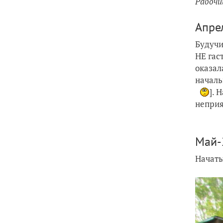
Рабочи
Апре
Будучи
НЕ гас
оказал
началь
]. 
неприя
Май-
Начаты