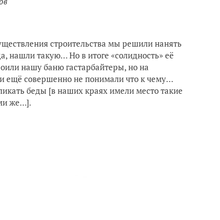
ов
уществления строительства мы решили нанять
, нашли такую… Но в итоге «солидность» её
троили нашу баню
гастарбайтеры, но на
и ещё совершенно не понимали что к чему…
ликать беды [в наших краях имели место такие
 же...].