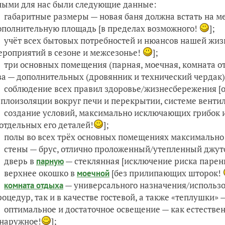
ыми для нас были следующие данные:
габаритные размеры — новая баня должна встать на м
ополнительную площадь [в пределах возможного!
];
учёт всех бытовых потребностей и нюансов нашей жиз
ероприятий в сезоне и межсезонье!
];
три основных помещения (парная, моечная, комната от
ва — дополнительных (дровянник и технический чердак)
соблюдение всех правил здоровье/жизнесбережения [
еплоизоляции вокруг печи и перекрытии, системе венти
создание условий, максимально исключающих грибок и
 отдельных его деталей!
];
полы во всех трёх основных помещениях максимально
стены — брус, отлично проложенный/утепленный джут
дверь в
— стеклянная [исключение риска парен
парную
верхнее окошко в
[без прилипающих шторок!
моечной
— универсального назначения/использо
комната отдыха
роцедур, так и в качестве гостевой, а также «теплушки»
оптимальное и достаточное освещение — как естественн
 наружное!
];