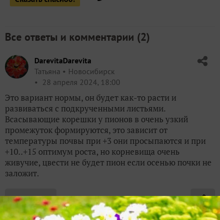
Все ответы и комментарии (
2
)
DarevitaDarevita
Татьяна
Новосибирск
28 апреля 2024, 18:00
Это вариант нормы, он будет как-то расти и
развиваться с подкрученными листьями.
Всасывающие корешки у пионов в очень узкий
промежуток формируются, это зависит от
температуры почвы при +3 они просыпаются и при
+10..+15 оптимум роста, но корневища очень
живучие, цвести не будет пион если осенью почки не
заложит.
✿
Ответить
1
Спасибо!