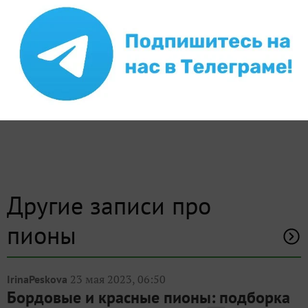
специальной форме
отдельно, в
Ваш E-mail:
Или через:
добавить комментарий
Другие записи про
пионы
23 мая 2023, 06:50
IrinaPeskova
Бордовые и красные пионы: подборка