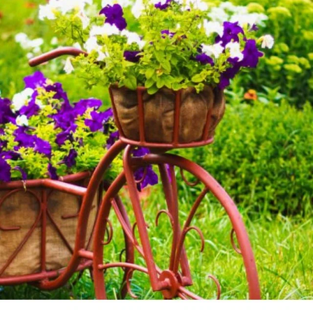
Nastuka
28 апреля 2024, 19:52
Спасибо огромное, Вы меня успокоили. Очень
переживала, потому что спала ради него в холоде и
очень боялась ему навредить
✿
Ответить
1
Спасибо!
Пожалуйста, оставьте комментарий
Внимание!
Если у вас есть свой вопрос, задайте его