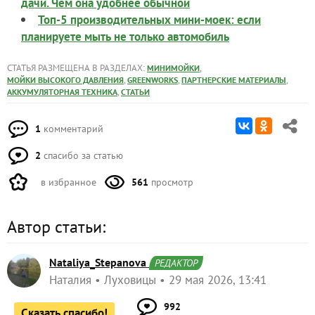
дачи. Чем она удобнее обычной
Топ-5 производительных мини-моек: если
планируете мыть не только автомобиль
СТАТЬЯ РАЗМЕЩЕНА В РАЗДЕЛАХ:
,
МИНИМОЙКИ
,
,
,
МОЙКИ ВЫСОКОГО ДАВЛЕНИЯ
GREENWORKS
ПАРТНЕРСКИЕ МАТЕРИАЛЫ
,
АККУМУЛЯТОРНАЯ ТЕХНИКА
СТАТЬИ
1
комментарий
2
спасибо за статью
в избранное
561
просмотр
Автор статьи:
Nataliya_Stepanova
РЕДАКТОР
Наталия
Луховицы
29 мая 2026, 13:41
992
Сказать спасибо!