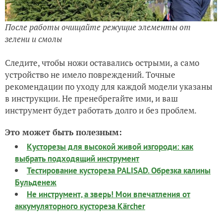
После работы очищайте режущие элементы от
зелени и смолы
Следите, чтобы ножи оставались острыми, а само
устройство не имело повреждений. Точные
рекомендации по уходу для каждой модели указаны
в инструкции. Не пренебрегайте ими, и ваш
инструмент будет работать долго и без проблем.
Это может быть полезным:
Кусторезы для высокой живой изгороди: как
выбрать подходящий инструмент
Тестирование кустореза PALISAD. Обрезка калины
Бульденеж
Не инструмент, а зверь! Мои впечатления от
аккумуляторного кустореза Kärcher