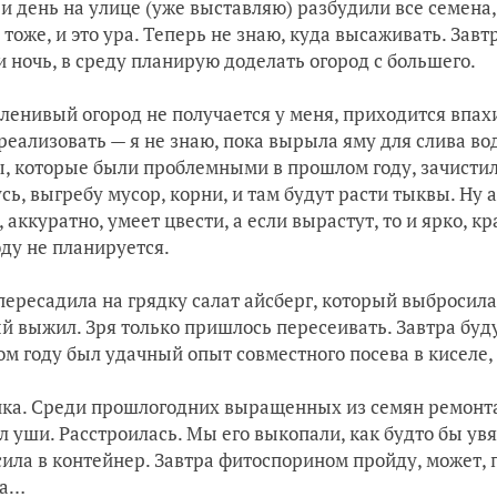
 и день на улице (уже выставляю) разбудили все семена,
 тоже, и это ура. Теперь не знаю, куда высаживать. Завт
и ночь, в среду планирую доделать огород с большего.
 ленивый огород не получается у меня, приходится впах
 реализовать — я не знаю, пока вырыла яму для слива во
, которые были проблемными в прошлом году, зачистила
сь, выгребу мусор, корни, и там будут расти тыквы. Ну а
, аккуратно, умеет цвести, а если вырастут, то и ярко, 
оду не планируется.
пересадила на грядку салат айсберг, который выбросила
й выжил. Зря только пришлось пересеивать. Завтра буд
м году был удачный опыт совместного посева в киселе, 
ка. Среди прошлогодних выращенных из семян ремонта
л уши. Расстроилась. Мы его выкопали, как будто бы увя
ила в контейнер. Завтра фитоспорином пройду, может, 
ра…