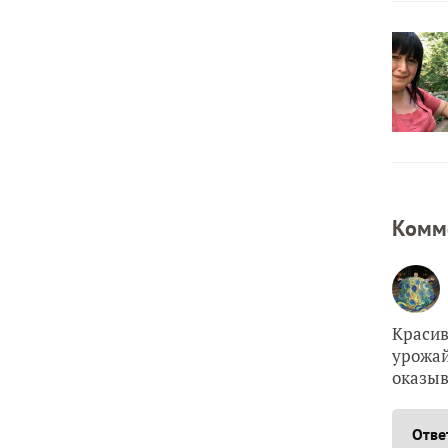
Комм
Красив
урожай
оказыв
Отве