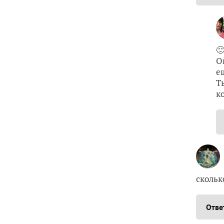

О
е
Т
к
скольк
Отве