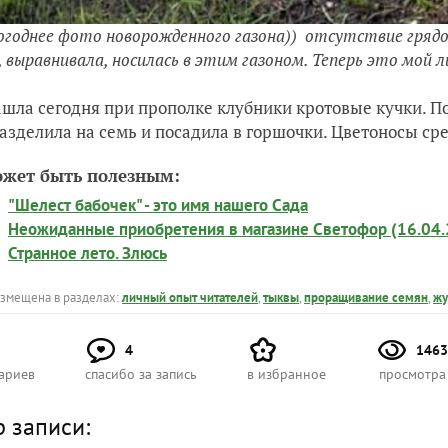
годнее фото новорожденного газона)) отсутствие грядок
, выравнивала, носилась в этим газоном. Теперь это мой л
ашла сегодня при прополке клубники кротовые кучки. По
разделила на семь и посадила в горшочки. Цветоносы ср
ожет быть полезным:
"Шелест бабочек" - это имя нашего Сада
Неожиданные приобретения в магазине Светофор (16.04.
Странное лето. Злюсь
азмещена в разделах:
личный опыт читателей
,
тыквы
,
проращивание семян
,
жу
4
1463
ариев
спасибо за запись
в избранное
просмотра
р записи: