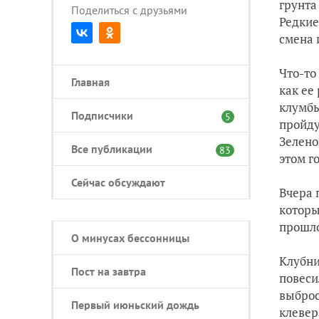
грунта
Поделиться с друзьями
Редкие
смена 
Что-то
Главная
как ее
клумбы
Подписчики
5
пройду
Зелено
Все публикации
83
этом г
Сейчас обсуждают
Вчера 
которы
прошло
О минусах бессонницы
Клубни
Пост на завтра
повеси
выброс
Первый июньский дождь
клеве