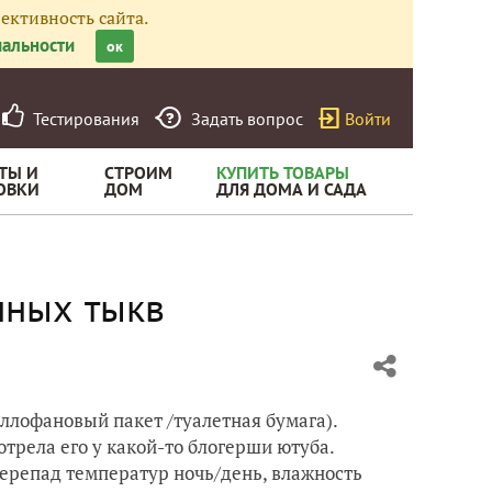
ективность сайта.
альности
ок
Тестирования
Задать вопрос
Войти
ТЫ И
СТРОИМ
КУПИТЬ ТОВАРЫ
ОВКИ
ДОМ
ДЛЯ ДОМА И САДА
нных тыкв
ллофановый пакет /туалетная бумага).
отрела его у какой-то блогерши ютуба.
Перепад температур ночь/день, влажность