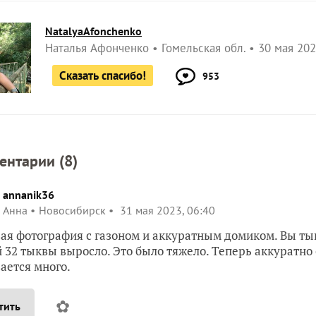
NatalyaAfonchenko
Наталья Афонченко
Гомельская обл.
30 мая 202
Сказать спасибо!
953
ентарии (
8
)
annanik36
Анна
Новосибирск
31 мая 2023, 06:40
ая фотография с газоном и аккуратным домиком. Вы ты
 32 тыквы выросло. Это было тяжело. Теперь аккуратно 
ается много.
✿
тить