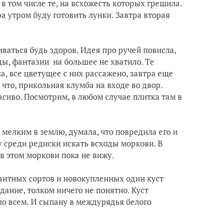
 в том числе те, на всхожесть которых грешила.
ра утром буду готовить лунки. Завтра вторая
иваться будь здоров. Идея про ручей повисла,
ды, фантазии на большее не хватило. Те
, все цветущее с них рассажено, завтра еще
 что, прикольная клумба на входе во двор.
красиво. Посмотрим, в любом случае плитка там в
 мелким в землю, думала, что повредила его и
у среди редиски искать всходы моркови. В
в этом моркови пока не вижу.
нтных сортов и новокупленных один куст
дание, толком ничего не понятно. Куст
по всем. И сыпану в междурядья белого