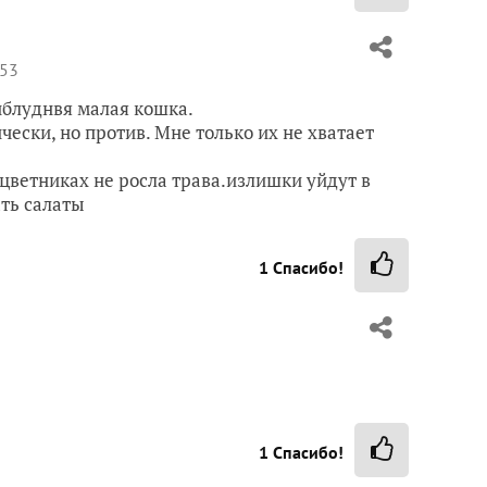
:53
иблуднвя малая кошка.
чески, но против. Мне только их не хватает
 цветниках не росла трава.излишки уйдут в
ать салаты
1
Спасибо!
1
Спасибо!