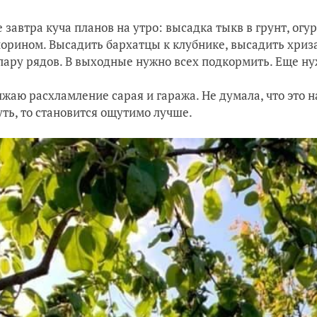
 завтра куча планов на утро: высадка тыкв в грунт, огу
орином. Высадить бархатцы к клубнике,
высадить хриза
пару рядов. В выходные нужно всех подкормить. Еще н
жаю расхламление сарая и гаража. Не думала, что это на
уть, то становится ощутимо лучше.