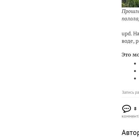
Прошло
полола
upd. Н
воде, 
Это м
Запись р
8
коммент
Авто