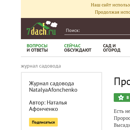
Наш сайт использ
Продолжая испо
ВОПРОСЫ
СЕЙЧАС
САД И
И ОТВЕТЫ
ОБСУЖДАЮТ
ОГОРОД
журнал садовода
Про
Журнал садовода
NatalyaAfonchenko
В
Автор:
Наталья
Афонченко
Есть н
Пророс
Подписаться
Высади