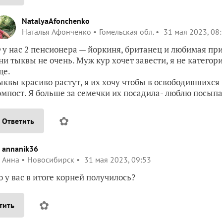
NatalyaAfonchenko
Наталья Афонченко
Гомельская обл.
31 мая 2023, 08
 у нас 2 пенсионера — йоркиня, британец и любимая пр
ни тыквы не очень. Муж кур хочет завести, я не категори
ще.
ыквы красиво растут, я их хочу чтобы в освободившихся
омпост. Я больше за семечки их посадила- люблю посып
✿
Ответить
annanik36
Анна
Новосибирск
31 мая 2023, 09:53
о у вас в итоге корней получилось?
✿
тить