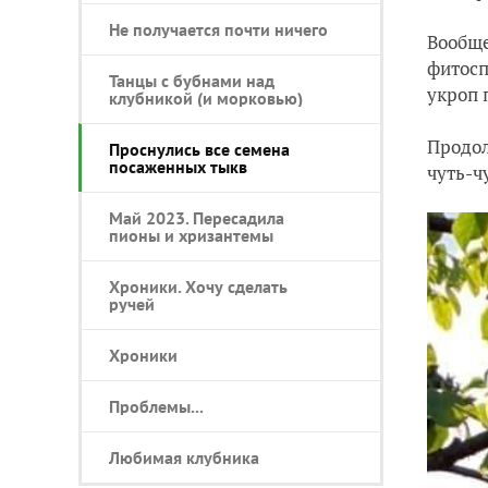
Не получается почти ничего
Вообще
фитосп
Танцы с бубнами над
укроп 
клубникой (и морковью)
Продол
Проснулись все семена
посаженных тыкв
чуть-ч
Май 2023. Пересадила
пионы и хризантемы
Хроники. Хочу сделать
ручей
Хроники
Проблемы...
Любимая клубника