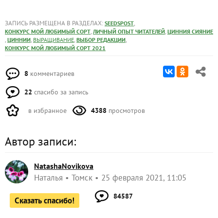
ЗАПИСЬ РАЗМЕЩЕНА В РАЗДЕЛАХ:
,
SEEDSPOST
,
,
КОНКУРС МОЙ ЛЮБИМЫЙ СОРТ
ЛИЧНЫЙ ОПЫТ ЧИТАТЕЛЕЙ
ЦИННИЯ СИЯНИЕ
,
,
,
,
ЦИННИИ
ВЫРАЩИВАНИЕ
ВЫБОР РЕДАКЦИИ
КОНКУРС МОЙ ЛЮБИМЫЙ СОРТ 2021
8
комментариев
22
спасибо за запись
в избранное
4388
просмотров
Автор записи:
NatashaNovikova
Наталья
Томск
25 февраля 2021, 11:05
84587
Сказать спасибо!