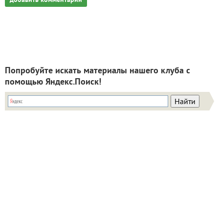
Попробуйте искать материалы нашего клуба с
помощью Яндекс.Поиск!
ИНН: 9715003782 КПП: 771501001 ОГРН:
5147746293448
Email:
info@7dach.ru
Тел: +7 (916) 710-7449 (семена не продаем!)
Главная страница