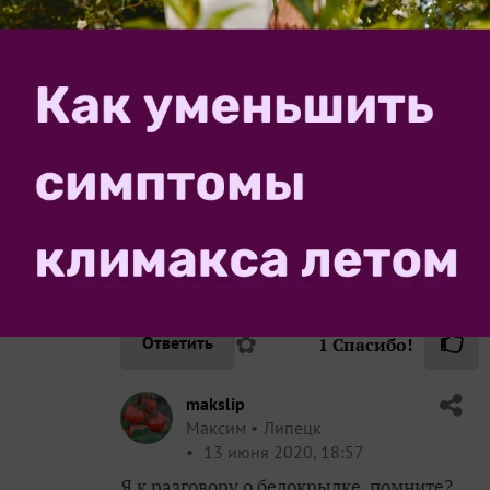
✿
Ответить
1
Спасибо!
NatashaNovikova
Наталья
Томск
13 июня 2020, 18:27
Максим, какая ромашка(( они ничего не
боятся из химии, а уж от растительных
настоев…
я прежде чем химичить, солёной водой
проливала, нашатырём проливала…
осталось керосином попробовать.
✿
Ответить
1
Спасибо!
makslip
Максим
Липецк
13 июня 2020, 18:57
Я к разговору о белокрылке, помните?