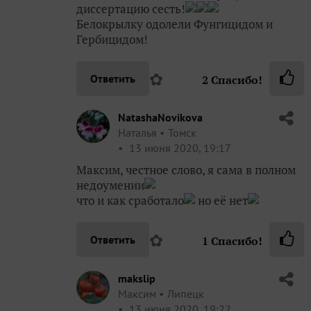
диссертацию сесть!
Белокрылку одолели Фунгицидом и
Гербицидом!
✿
Ответить
2
Спасибо!
NatashaNovikova
Наталья
Томск
13 июня 2020, 19:17
Максим, честное слово, я сама в полном
недоумении
что и как сработало
но её нет
✿
Ответить
1
Спасибо!
makslip
Максим
Липецк
13 июня 2020, 19:22