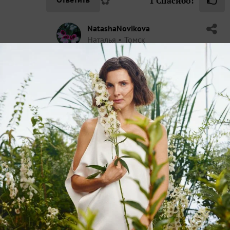
1
Спасибо!
NatashaNovikova
Наталья
Томск
13 июня 2020, 18:25
Его уже опять ливень смыл((
в 19 часов пролила, в 21 — 30 час
ливануло((
останусь без лука((
✿
Ответить
makslip
Максим
Липецк
13 июня 2020, 18:22
Наталья, а Вы Далматскую ромашку не
нашли?