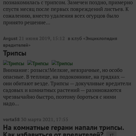
познакомилась с трипсом. Замечен поздно, примерно
спустя месяц после первых повреждений листьев. К
сожалению, вместо удаления всех огурцов было
принято решение...
21 июня 2019, 15:12
в клуб «
Avgust
Энциклопедия
»
вредителей
Трипсы
Внимание: розыск!Мелкие, невзрачные, но особо
опасные. В теплице, на подоконнике, на грядках —
они обитают везде. Трипсы — докучливые вредители
садовых и комнатных растений — размножаются
чрезвычайно быстро, поэтому бороться с ними
надо...
30 марта 2021, 17:55
vorta58
На комнатные герани напали трипсы.
Как избавиться от вредителей?
17