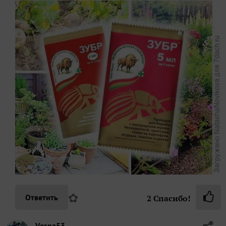
✿
Ответить
2
Спасибо!
Vesna53