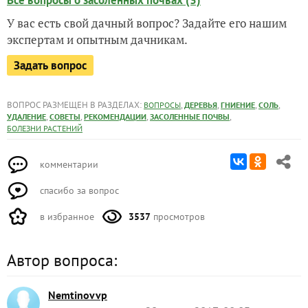
Все вопросы о засоленных почвах (3)
У вас есть свой дачный вопрос? Задайте его нашим
экспертам и опытным дачникам.
Задать вопрос
ВОПРОС РАЗМЕЩЕН В РАЗДЕЛАХ:
,
,
,
,
ВОПРОСЫ
ДЕРЕВЬЯ
ГНИЕНИЕ
СОЛЬ
,
,
,
,
УДАЛЕНИЕ
СОВЕТЫ
РЕКОМЕНДАЦИИ
ЗАСОЛЕННЫЕ ПОЧВЫ
БОЛЕЗНИ РАСТЕНИЙ
комментарии
спасибо за вопрос
в избранное
3537
просмотров
Автор вопроса:
Nemtinovvp