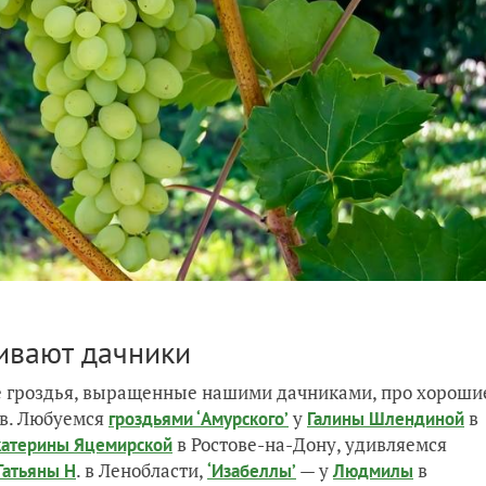
ивают дачники
е гроздья, выращенные нашими дачниками, про хороши
ов. Любуемся
у
в
гроздьями ‘Амурского’
Галины Шлендиной
в Ростове-на-Дону, удивляемся
катерины Яцемирской
. в Ленобласти,
— у
в
Татьяны Н
‘Изабеллы’
Людмилы