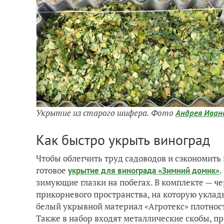
Укрытие из старого шифера. Фото
Андрея Иван
Как быстро укрыть виноград
Чтобы облегчить труд садоводов и сэкономить
готовое
.
укрытие для винограда «Зимний домик»
зимующие глазки на побегах. В комплекте — ч
прикорневого пространства, на которую уклад
белый укрывной материал «Агротекс» плотнос
Также в набор входят металлические скобы, п