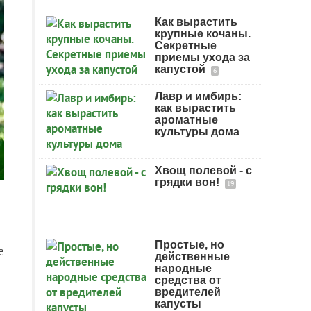
Как вырастить
крупные кочаны.
Секретные
приемы ухода за
капустой
6
Лавр и имбирь:
как вырастить
ароматные
культуры дома
Хвощ полевой - с
грядки вон!
19
Простые, но
е
действенные
народные
средства от
вредителей
капусты