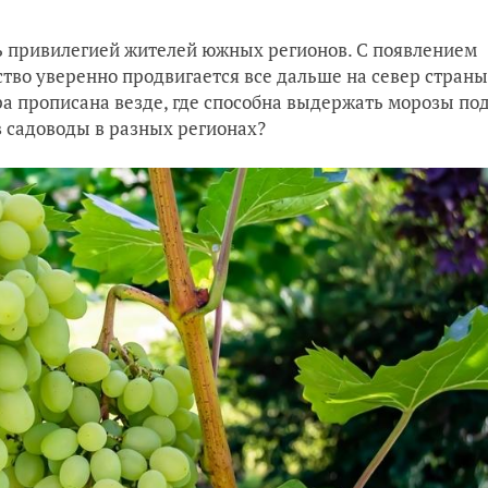
1
ь привилегией жителей южных регионов. С появлением
тво уверенно продвигается все дальше на север страны
ра прописана везде, где способна выдержать морозы по
в садоводы в разных регионах?