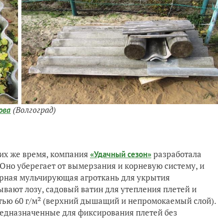
(Волгоград)
ова
 их же время, компания
разработала
«Удачный сезон»
 Оно уберегает от вымерзания и корневую систему, и
ерная мульчирующая агроткань для укрытия
ывают лозу, садовый ватин для утепления плетей и
тью 60 г/м² (верхний дышащий и непромокаемый слой).
редназначенные для фиксирования плетей без