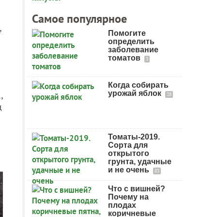
Самое популярное
,
Помогите
определить
заболевание
томатов
3
Когда собирать
урожай яблок
,
28
д
Томаты-2019.
Сорта для
открытого
грунта, удачные
и не очень
83
Что с вишней?
Почему на
плодах
коричневые