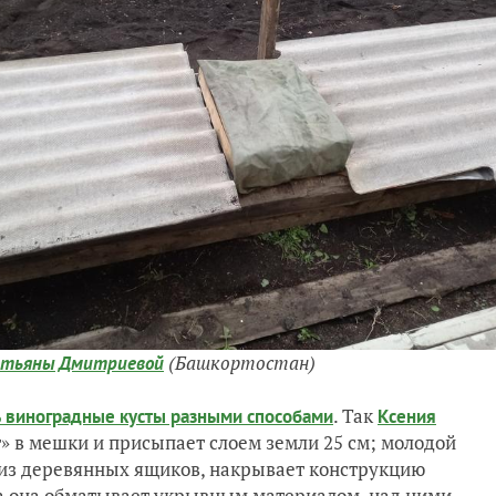
(Башкортостан)
атьяны Дмитриевой
. Так
 виноградные кусты разными способами
Ксения
т» в мешки и присыпает слоем земли 25 см; молодой
 из деревянных ящиков, накрывает конструкцию
да она обматывает укрывным материалом, над ними