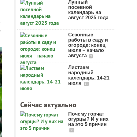
Лунный
посевной
календарь на
август 2025 года
.
д
Сезонные
работы в саду и
огороде: конец
июля – начало
августа
9
Листаем
народный
календарь: 14-21
июля
31
Сейчас актуально
Почему горчат
огурцы? И у них
на это 5 причин
35