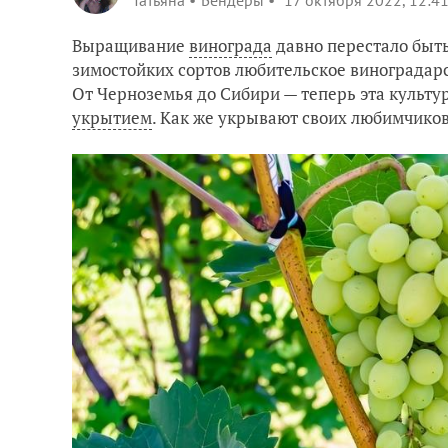
Татьяна
Бендеры
17 октября 2022, 12:4
Выращивание
винограда
давно перестало быт
зимостойких сортов любительское виноградарс
От Черноземья до Сибири — теперь эта культу
укрытием
. Как же укрывают своих любимчико