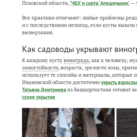
Псковской области,
— 
‘ЧБЗ’ и сорта ‘Алешенькин’
Все практики отмечают: любые проблемы реша
и с последствиями непогод, если кусты вышли
вымерзания.
Как садоводы укрывают виног
К каждому кусту
винограда
, как к человеку, 
зимостойкости
, возраста, зрелости лозы, прог
использует те способы и материалы, которые 
Ивановской области достаточно
укрыть взрослы
из Башкортостана готовит ви
Татьяна Дмитриева
.
сухое укрытие