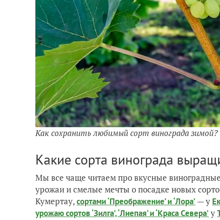
Как сохранить любимый сорт винограда зимой?
Какие сорта винограда выращ
Мы все чаще читаем про вкусные виноградны
урожаи и смелые мечты о посадке новых сорт
Кумертау,
— у
сортами ‘Преображение’ и ‘Лора’
Е
у
урожаю сортов ‘Зилга’, ‘Лиепая’ и ‘Краса Севера’