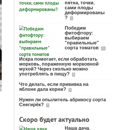
пятна, точки,
сами плоды
деформированы
?
2
Победим
фитофтору:
выбираем
"правильные"
сорта томатов
11
Искра помогает, если обработать
морковь, пораженную морковной
мухой? Через сколько можно
употреблять в пищу?
3
Что делать, если прививка на
яблоне дала корни?
3
Нужен ли опылитель абрикосу сорта
Снегирёк?
7
Скоро будет актуально
Наша дача.