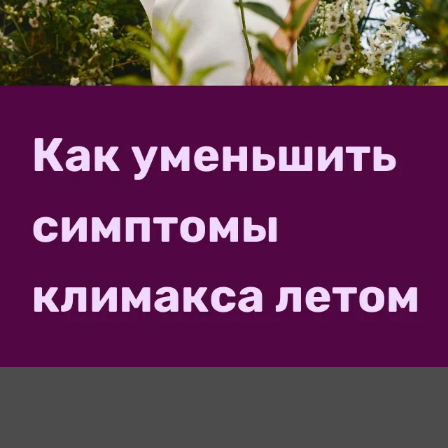
Внимание!
Если у вас есть свой вопрос, задайте его
специальной форме
отдельно, в
Ваш E-mail:
Или через:
добавить комментарий