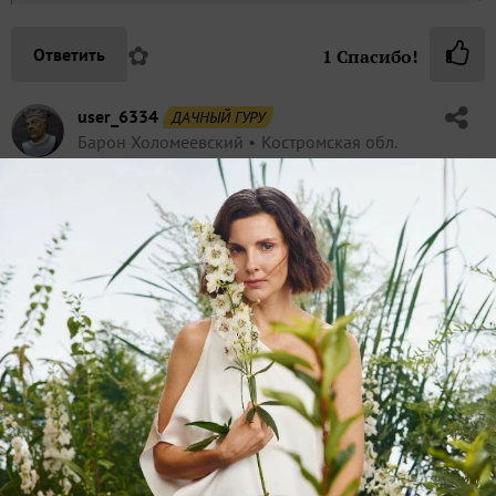
✿
Ответить
1
Спасибо!
user_6334
ДАЧНЫЙ ГУРУ
Барон Холомеевский
Костромская обл.
2 января 2025, 17:40
По-моему это просто чабрец, Thymus serpillis.
Для более точного определения ВСЕГДА указывайте
место, где сделано фото, как биотоп, так и регион.
✿
Ответить
Пожалуйста, оставьте комментарий