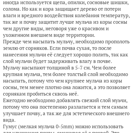
иногда используется щепа, опилки, сосновые шишки,
солома. Но как и кора защищает дерево от потери
влаги и вредного воздействия колебания температур,
так же и почву защитит лучше мульча из коры сосны
чем другие виды, неговоря уже о красивом и
ухоженном внешнем виде территории.
Прежде чем насыпать мульчу, необходимо прополоть
землю от сорняков. Если почва сухая, то после
нанесения мульчи её следует хорошо полить, так как
слой мульчи будет задерживать влагу в почве.
Мульчу насыпают толщиной в 5-7 см. Чем более
крупная мульча, тем более толстый слой необходимо
насыпать, потому что чем крупнее мульча из коры
сосны, тем менее плотно она ложится, а это позволяет
сорнякам пробиться сквозь неё.
Ежегодно необходимо добавлять свежий слой муьчи,
потому что она постепенно разлагается и тем самым
улучшает почву, а так же для эстетического внешнего
вида.
Гумус (мелкая мульча 0-5mm) можно использовать
для улучшения почвы, смешивая её с почвой. Это