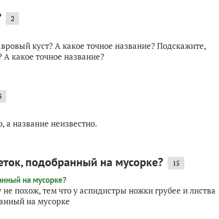
?
2
авровый куст? А какое точное название? Подскажите,
 А какое точное название?
3
, а название неизвестно.
еток, подобранный на мусорке?
15
 не похож, тем что у аспидистры ножки грубее и листва
ранный на мусорке