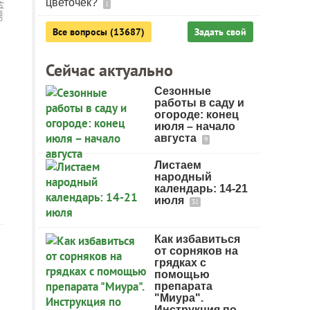
цветочек?
1
Все вопросы (13687)
Задать свой
Сейчас актуально
Сезонные
работы в саду и
огороде: конец
июля – начало
августа
9
Листаем
народный
календарь: 14-21
июля
31
Как избавиться
от сорняков на
грядках с
помощью
препарата
"Миура".
Инструкция по