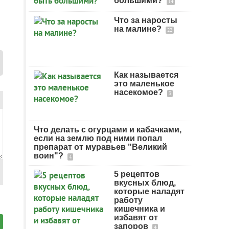
большими?
14
Что за наросты
на малине?
22
Как называется
это маленькое
насекомое?
3
Что делать с огурцами и кабачками,
если на землю под ними попал
препарат от муравьев "Великий
воин"?
4
5 рецептов
вкусных блюд,
которые наладят
работу
кишечника и
избавят от
запоров
4