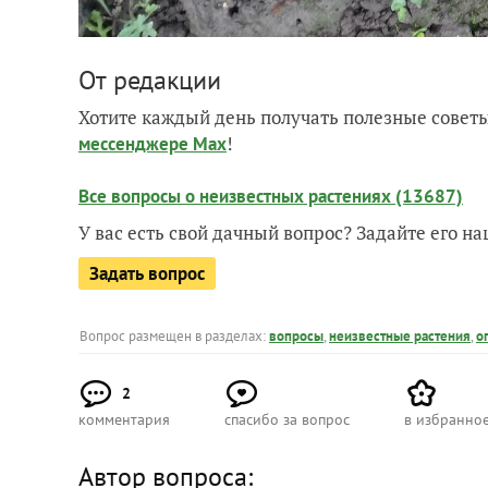
От редакции
Хотите каждый день получать полезные советы
!
мессенджере Max
Все вопросы о неизвестных растениях (13687)
У вас есть свой дачный вопрос? Задайте его 
Задать вопрос
Вопрос размещен в разделах:
вопросы
,
неизвестные растения
,
о
2
комментария
спасибо за вопрос
в избранно
Автор вопроса: