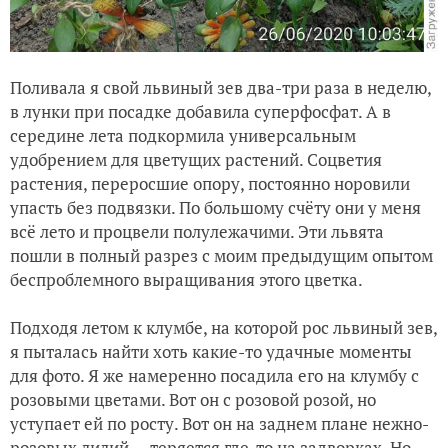
Поливала я свой львиный зев два-три раза в неделю,
в лунки при посадке добавила суперфосфат. А в
середине лета подкормила универсальным
удобрением для цветущих растений. Соцветия
растения, переросшие опору, постоянно норовили
упасть без подвязки. По большому счёту они у меня
всё лето и процвели полулежачими. Эти львята
пошли в полный разрез с моим предыдущим опытом
беспроблемного выращивания этого цветка.
Подходя летом к клумбе, на которой рос львиный зев,
я пыталась найти хоть какие-то удачные моменты
для фото. Я же намеренно посадила его на клумбу с
розовыми цветами. Вот он с розовой розой, но
уступает ей по росту. Вот он на заднем плане нежно-
розовых лилий — теряется где-то на задворках. Но