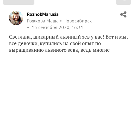
RozhokMarusia
Рожкова Маша
Новосибирск
15 сентября 2020, 16:31
Светлана, шикарный львиный зев у вас! Вот и мы,
все девочки, купились на свой опыт по
выращиванию львиного зева, ведь многие
выращивали, знают, что это практически
беспроблемный цветок! У меня на клумбах он цвет
свечками без всяких подвязок практически до
ноября, уже вся трава пожухнет, уже заморозки
ночные идут, а он всё цветёт
Что с этим не так, я
не знаю
Тоже не люблю танцы с бубнами вокруг
летников, разве что над петуниями немного
корплю.
✿
Ответить
2
Спасибо!