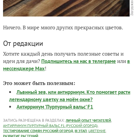
Ничего. В мире много других прекрасных цветов.
От редакции
Хотите каждый день получать полезные советы и
идеи для дачи?
или
Подпишитесь на нас
в телеграме
в
!
мессенджере Max
Это может быть полезным:
Львиный зев, или антирринум. Кто помогает расти
легендарному цветку на моём окне?
Антирринум 'Пурпурный вальс' F1
ЗАПИСЬ РАЗМЕЩЕНА В РАЗДЕЛАХ:
,
ЛИЧНЫЙ ОПЫТ ЧИТАТЕЛЕЙ
,
АНТИРРИНУМ ПУРПУРНЫЙ ВАЛЬС F1 (РУССКИЙ ОГОРОД)
,
,
,
ТЕСТИРОВАНИЕ СЕМЯН РУССКИЙ ОГОРОД
III ЭТАП
ЦВЕТЕНИЕ
РАЗВИТИЕ РАСТЕНИЙ