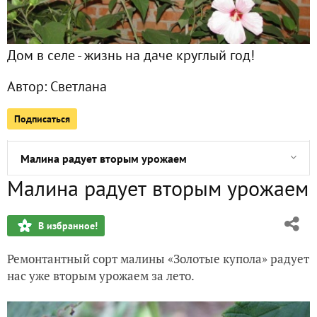
Моя дармера
Дом в селе - жизнь на даче круглый год!
Душистый табак
Автор:
Светлана
Боярышник крупноплодный
Подписаться
Фасоль декоративная
Малина радует вторым урожаем
Малина радует вторым урожаем
Ночной этюд
В избранное!
Ягоды можжевельника
Ремонтантный сорт малины «Золотые купола» радует
Хитрая груша
нас уже вторым урожаем за лето.
Нарядные гайлардии