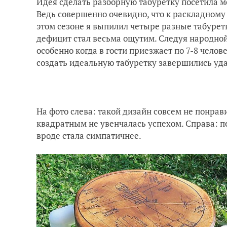
Идея сделать разборную табуретку посетила ме
Ведь совершенно очевидно, что к раскладному
этом сезоне я выпилил четыре разные табуретки
дефицит стал весьма ощутим. Следуя народной 
особенно когда в гости приезжает по 7-8 челов
создать идеальную табуретку завершились уд
На фото слева: такой дизайн совсем не понрав
квадратным не увенчалась успехом. Справа: п
вроде стала симпатичнее.