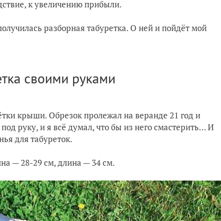
едствие, к увеличению прибыли.
олучилась разборная табуретка. О ней и пойдёт мой
етка своими руками
ётки крыши. Обрезок пролежал на веранде 21 год и
од руку, и я всё думал, что бы из него смастерить… И
нья для табуреток.
а — 28-29 см, длина — 34 см.