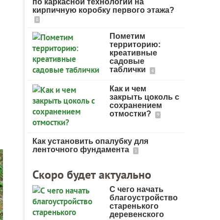
по каркасной технологии на
кирпичную коробку первого этажа?
8
Пометим
территорию:
креативные
садовые
таблички
4
Как и чем
закрыть цоколь с
сохранением
отмостки?
9
Как установить опалубку для
ленточного фундамента
1
Скоро будет актуально
С чего начать
благоустройство
старенького
деревенского