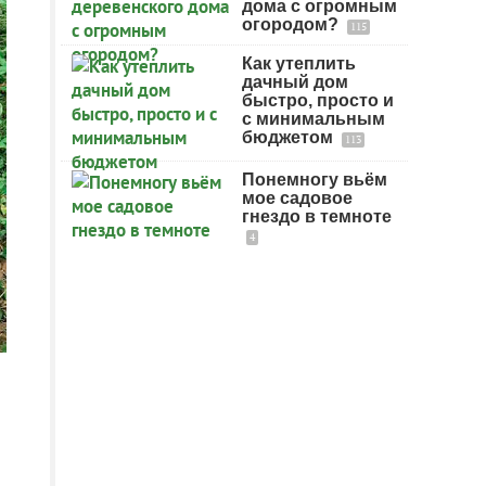
дома с огромным
огородом?
115
Как утеплить
дачный дом
быстро, просто и
с минимальным
бюджетом
113
Понемногу вьём
мое садовое
гнездо в темноте
4