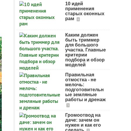
10 идей
применения
старых оконных
а
рам
6
Каким должен
быть триммер
для большого
участка. Главные
критерии
подбора и обзор
моделей
Правильная
отмостка - не
мелочь:
подготовительн
ые земляные
работы и дренаж
3
Громоотвод на
даче: зачем он
нужен и как его
сделать
5