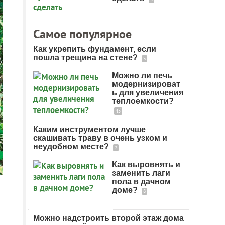
Самое популярное
Как укрепить фундамент, если
пошла трещина на стене?
3
Можно ли печь
модернизироват
ь для увеличения
теплоемкости?
45
Каким инструментом лучше
скашивать траву в очень узком и
неудобном месте?
2
Как выровнять и
заменить лаги
пола в дачном
доме?
8
Можно надстроить второй этаж дома