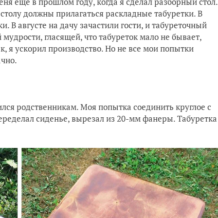
ня ещё в прошлом году, когда я сделал разборный стол.
 столу должны прилагаться раскладные табуретки. В
. В августе на дачу зачастили гости, и табуреточный
мудрости, гласящей, что табуреток мало не бывает,
ек, я ускорил производство. Но не все мои попытки
ачно.
ился родственникам. Моя попытка соединить круглое с
еределал сиденье, вырезал из 20-мм фанеры. Табуретка