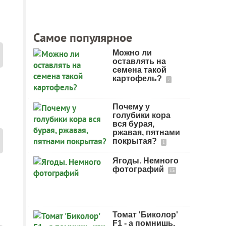
Самое популярное
Можно ли
оставлять на
семена такой
картофель?
7
Почему у
голубики кора
вся бурая,
ржавая, пятнами
покрытая?
1
Ягоды. Немного
фотографий
13
Томат 'Биколор'
F1 - а помнишь,