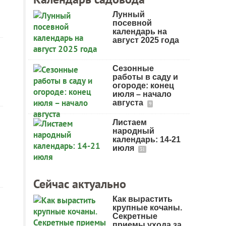
Лунный
посевной
календарь на
август 2025 года
Сезонные
работы в саду и
огороде: конец
июля – начало
августа
9
Листаем
народный
календарь: 14-21
июля
31
Сейчас актуально
Как вырастить
крупные кочаны.
Секретные
приемы ухода за