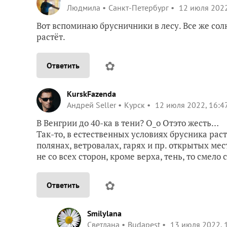
Людмила
Санкт-Петербург
12 июля 2022
Вот вспоминаю брусничники в лесу. Все же со
растёт.
✿
Ответить
KurskFazenda
Андрей Seller
Курск
12 июля 2022, 16:4
В Венгрии до 40-ка в тени? O_o Отэто жесть…
Так-то, в естественных условиях брусника раст
полянах, ветровалах, гарях и пр. открытых мест
не со всех сторон, кроме верха, тень, то смело 
✿
Ответить
Smilylana
Светлана
Budapest
13 июля 2022, 