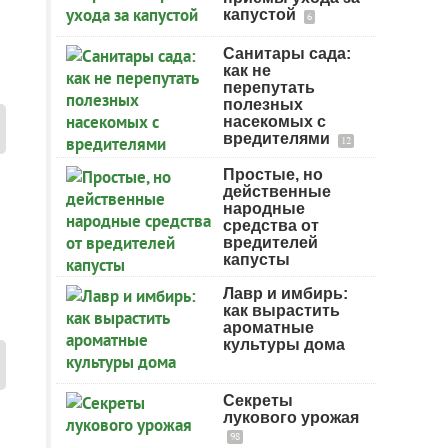
капустой
6
Санитары сада:
как не
перепутать
полезных
насекомых с
вредителями
12
Простые, но
действенные
народные
средства от
вредителей
капусты
Лавр и имбирь:
как вырастить
ароматные
культуры дома
Секреты
лукового урожая
98