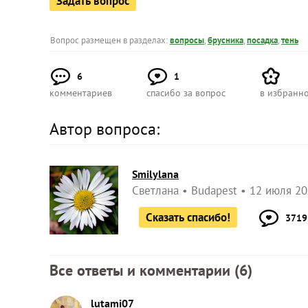
Задать вопрос
Вопрос размещен в разделах:
вопросы
,
брусника
,
посадка
,
тень
6
1
комментариев
спасибо за вопрос
в избранн
Автор вопроса:
Smilylana
Светлана
Budapest
12 июля 20
Сказать спасибо!
3719
Все ответы и комментарии (
6
)
lutami07