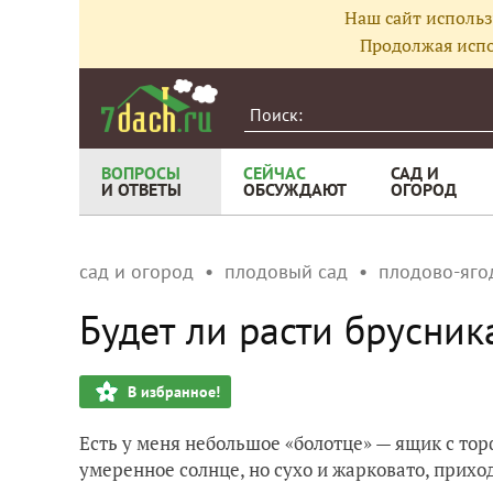
Наш сайт использ
Продолжая испо
ВОПРОСЫ
СЕЙЧАС
САД И
И ОТВЕТЫ
ОБСУЖДАЮТ
ОГОРОД
сад и огород
плодовый сад
плодово-яго
Будет ли расти брусник
В избранное!
Есть у меня небольшое «болотце» — ящик с торф
умеренное солнце, но сухо и жарковато, прих