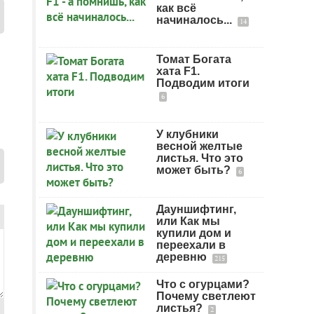
как всё
начиналось...
14
Томат Богата
хата F1.
Подводим итоги
6
У клубники
весной желтые
листья. Что это
может быть?
6
Дауншифтинг,
или Как мы
купили дом и
переехали в
деревню
215
Что с огурцами?
Почему светлеют
листья?
2