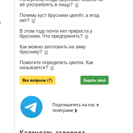
её употреблять в пищу?
3
Почему куст брусники цветёт, а ягод
нет?
о
2
В этом году почти нет прироста у
брусники. Что предпринять?
3
Как можно заготовить на зиму
бруснику?
3
Помогите определить цветок. Как
называется?
3
Все вопросы (7)
Задать свой
Подпишитесь на нас в
телеграме
Календарь садовода