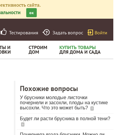
ективность сайта.
альности
ок
Тестирования
Задать вопрос
Войти
ТЫ И
СТРОИМ
КУПИТЬ ТОВАРЫ
ОВКИ
ДОМ
ДЛЯ ДОМА И САДА
Похожие вопросы
У брусники молодые листочки
почернели и засохли, плоды на кустике
высохли. Что это может быть?
8
Будет ли расти брусника в полной тени?
6
Почернела ягода брусники. Можно ли