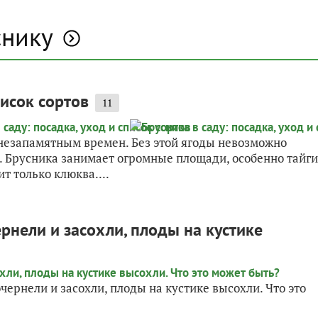
снику
писок сортов
11
незапамятным времен. Без этой ягоды невозможно
. Брусника занимает огромные площади, особенно тайги
т только клюква....
рнели и засохли, плоды на кустике
ернели и засохли, плоды на кустике высохли. Что это