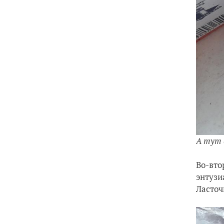
А тут 
Во-вто
энтузи
Ласточ