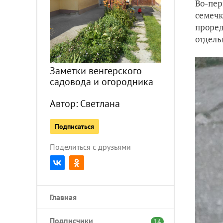
Во-пер
семечк
проред
отдель
Заметки венгерского
садовода и огородника
Автор:
Светлана
Подписаться
Поделиться с друзьями
Главная
Подписчики
14