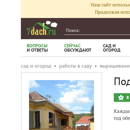
Наш сайт использ
Продолжая испо
ВОПРОСЫ
СЕЙЧАС
САД И
И ОТВЕТЫ
ОБСУЖДАЮТ
ОГОРОД
сад и огород
работы в саду
выращивани
Под
В
Каждый
год об