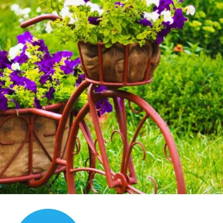
в избранное
1072
просмотра
Автор вопроса:
Sury
30 марта 2023, 16:50
1
Сказать спасибо!
Все ответы и комментарии (
1
)
1 апреля 2023, 12:13
Смотря в каком регионе вы живёте. Если это средняя
полоса, то не раньше конца апреля, начала мая.
Смотреть по погоде, чтобы не было возвратных