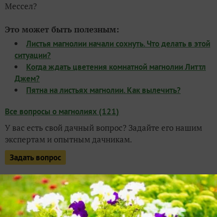
Мессел?
Это может быть полезным:
Листья магнолии начали сохнуть. Что делать в этой
ситуации?
Когда ждать цветения комнатной магнолии Литтл
Джем?
Пятна на листьях магнолии. Как вылечить?
Все вопросы о магнолиях (121)
У вас есть свой дачный вопрос? Задайте его нашим
экспертам и опытным дачникам.
Задать вопрос
ВОПРОС РАЗМЕЩЕН В РАЗДЕЛАХ:
,
,
,
ВОПРОСЫ
МАГНОЛИИ
УКРЫТИЕ
ВЕСНА
1
комментарий
1
спасибо за вопрос