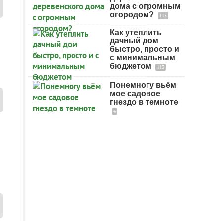
дома с огромным
огородом?
115
Как утеплить
дачный дом
быстро, просто и
с минимальным
бюджетом
113
Понемногу вьём
мое садовое
гнездо в темноте
4