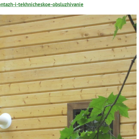
ontazh-i-tekhnicheskoe-obsluzhivanie