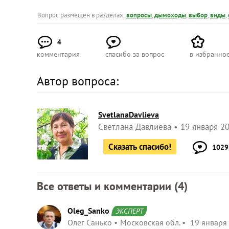
Вопрос размещен в разделах:
вопросы
,
дымоходы
,
выбор
,
виды
,
4
комментария
спасибо за вопрос
в избранно
Автор вопроса:
SvetlanaDavlieva
Светлана Давлиева
19 января 20
Сказать спасибо!
1029
Все ответы и комментарии (
4
)
Oleg_Sanko
ЭКСПЕРТ
Олег Санько
Московская обл.
19 января 