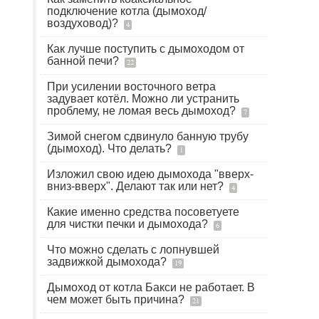
подключение котла (дымоход/
воздуховод)?
4
Как лучше поступить с дымоходом от
банной печи?
22
При усилении восточного ветра
задувает котёл. Можно ли устранить
проблему, не ломая весь дымоход?
7
Зимой снегом сдвинуло банную трубу
(дымоход). Что делать?
1
Изложил свою идею дымохода "вверх-
вниз-вверх". Делают так или нет?
4
Какие именно средства посоветуете
для чистки печки и дымохода?
6
Что можно сделать с лопнувшей
задвижкой дымохода?
19
Дымоход от котла Бакси не работает. В
чем может быть причина?
21