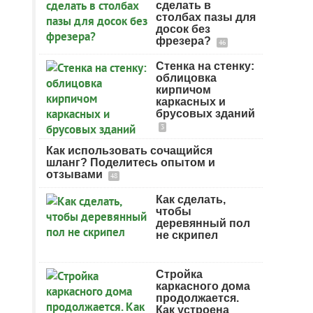
сделать в
столбах пазы для
досок без
фрезера?
46
Стенка на стенку:
облицовка
кирпичом
каркасных и
брусовых зданий
3
Как использовать сочащийся
шланг? Поделитесь опытом и
отзывами
48
Как сделать,
чтобы
деревянный пол
не скрипел
Стройка
каркасного дома
продолжается.
Как устроена