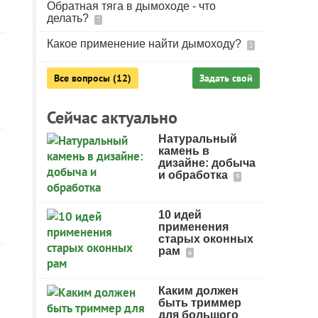
Обратная тяга в дымоходе - что
делать?
7
Какое применение найти дымоходу?
2
Все вопросы (12)
Задать свой
Сейчас актуально
Натуральный
камень в
дизайне: добыча
и обработка
9
10 идей
применения
старых оконных
рам
6
Каким должен
быть триммер
для большого