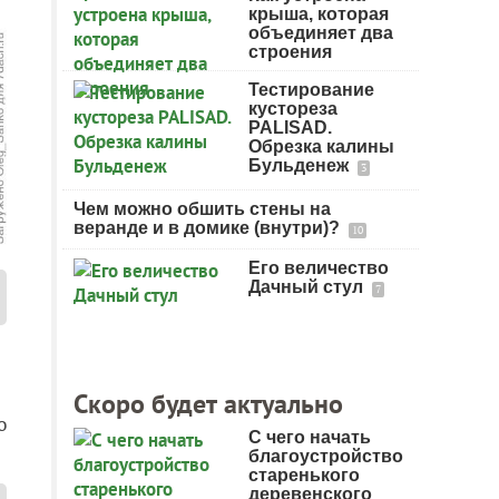
крыша, которая
объединяет два
строения
Тестирование
кустореза
PALISAD.
Обрезка калины
Бульденеж
3
Чем можно обшить стены на
веранде и в домике (внутри)?
10
Его величество
Дачный стул
7
Скоро будет актуально
о
С чего начать
благоустройство
старенького
деревенского