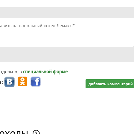
специальной форме
отдельно, в
з:
добавить комментарий
моходы