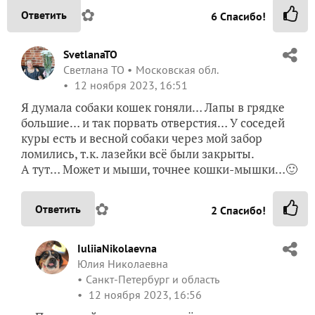
✿
Ответить
6
Спасибо!
SvetlanaTO
Светлана ТО
Московская обл.
12 ноября 2023, 16:51
Я думала собаки кошек гоняли… Лапы в грядке
большие… и так порвать отверстия… У соседей
куры есть и весной собаки через мой забор
ломились, т.к. лазейки всё были закрыты.
А тут… Может и мыши, точнее кошки-мышки…🙂
✿
Ответить
2
Спасибо!
IuliiaNikolaevna
Юлия Николаевна
Санкт-Петербург и область
12 ноября 2023, 16:56