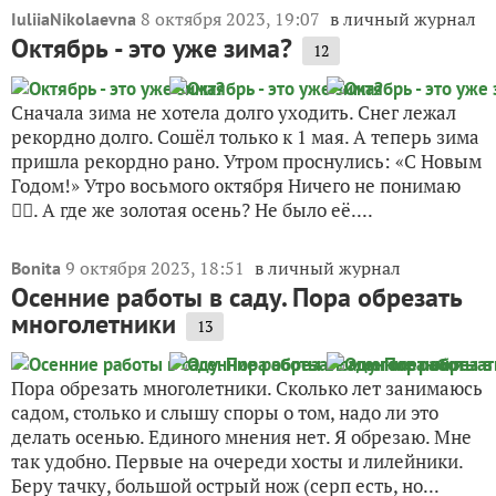
8 октября 2023, 19:07
в личный журнал
IuliiaNikolaevna
Октябрь - это уже зима?
12
Сначала зима не хотела долго уходить. Снег лежал
рекордно долго. Сошёл только к 1 мая. А теперь зима
пришла рекордно рано. Утром проснулись: «С Новым
Годом!» Утро восьмого октября Ничего не понимаю
🤷‍♀️. А где же золотая осень? Не было её....
9 октября 2023, 18:51
в личный журнал
Bonita
Осенние работы в саду. Пора обрезать
многолетники
13
Пора обрезать многолетники. Сколько лет занимаюсь
садом, столько и слышу споры о том, надо ли это
делать осенью. Единого мнения нет. Я обрезаю. Мне
так удобно. Первые на очереди хосты и лилейники.
Беру тачку, большой острый нож (серп есть, но...