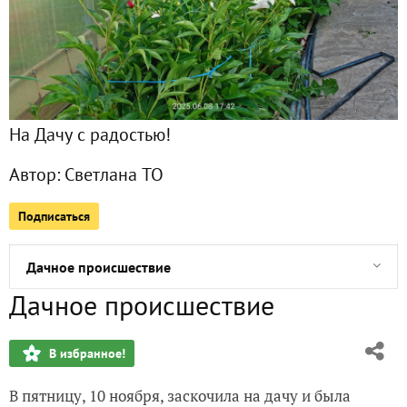
Клубничный смузи - легко и вкусно
Конкурсы на 7 дач продолжаются, а почему бы и не...
На Дачу с радостью!
С днем Артиллерии!
Автор:
Светлана ТО
Ревизия оставшихся запасов
Подписаться
Заметка на полях: история дачи, год 2008
Дачное происшествие
Дачное происшествие
Ноябрьские пейзажные фотозарисовки
В избранное!
Финишная прямая сезона-2023
В пятницу, 10 ноября, заскочила на дачу и была
Сезон-2023. Ноябрьские краски