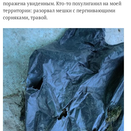
поражена увиденным. Кто-то похулиганил на моей
территории: разорвал мешки с пергнивающими
Сезон-2023. Розы, когда растаял снег в ноябре
сорняками, травой.
Сезон-2023. Розы