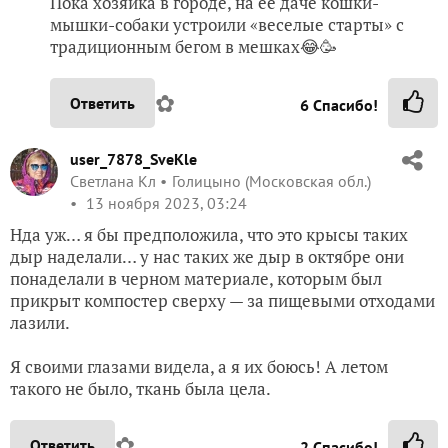
Пока хозяйка в городе, на её даче кошки-
мышки-собаки устроили «веселые старты» с
традиционным бегом в мешках😂🥳
✿
Ответить
6
Спасибо!
user_7878_SveKle
Светлана Кл
Голицыно (Московская обл.)
13 ноября 2023, 03:24
Нда уж… я бы предположила, что это крысы таких
дыр наделали… у нас таких же дыр в октябре они
понаделали в черном материале, которым был
прикрыт компостер сверху — за пищевыми отходами
лазили.
Я своими глазами видела, а я их боюсь! А летом
такого не было, ткань была цела.
✿
Ответить
2
Спасибо!