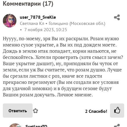
Комментарии (
17
)
user_7878_SveKle
Светлана Кл
Голицыно (Московская обл.)
7 ноября 2023, 10:25
Нуууу, по-моему, зря Вы их раскрыли. Розам нужно
именно сухое укрытие, а Вы их под дождем моете.
Дождь в землю итак попадает, корни напьются, не
беспокойтесь. Хотели проветрить (хотя смысл зачем?
Ваше укрытие дышит), ну, приподняли бы чуток от
земли, если уж Вы считаете, что розам душно. Лучше
бы срезали листики с роз, иначе все гадости
прекрасно перезимуют (Вы им создали все условия
для удачной зимовки) и в будущем сезоне будут
Вашим розам докучать. Личное мнение.
✿
Ответить
2
Спасибо!
SvetlanaTO