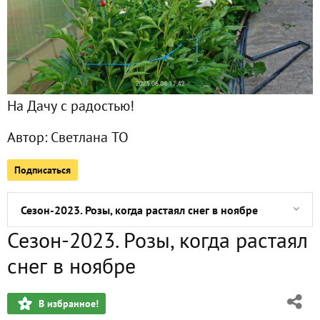
Заметка на полях: история дачи, год 2008
Дачное происшествие
На Дачу с радостью!
Ноябрьские пейзажные фотозарисовки
Автор:
Светлана ТО
Финишная прямая сезона-2023
Подписаться
Сезон-2023. Ноябрьские краски
Сезон-2023. Розы, когда растаял снег в ноябре
Сезон-2023. Розы, когда растаял
Сезон-2023. Розы
снег в ноябре
Ноябрьские праздники, или Как раньше было радостно
В избранное!
Заметка на полях: гладиолусы - в подвал