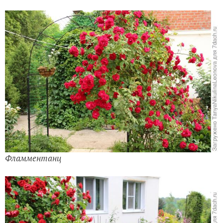
Фламментанц