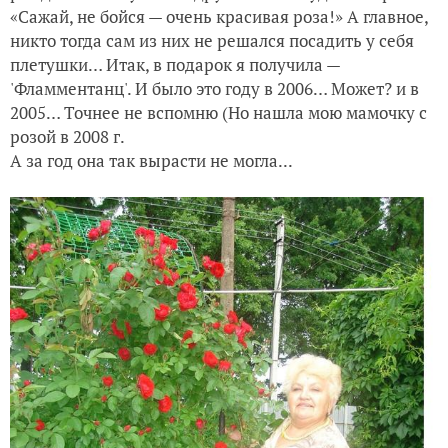
«Сажай, не бойся — очень красивая роза!» А главное,
никто тогда сам из них не решался посадить у себя
плетушки… Итак, в подарок я получила —
'Фламментанц'. И было это году в 2006… Может? и в
2005… Точнее не вспомню (Но нашла мою мамочку с
розой в 2008 г.
А за год она так вырасти не могла...