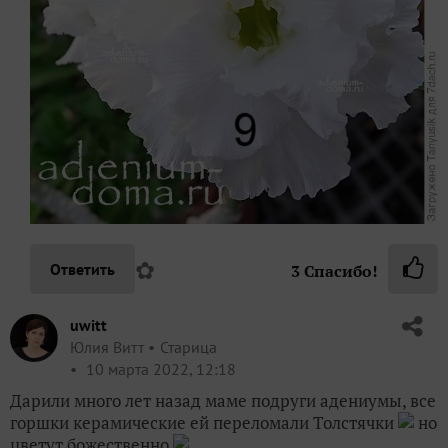
✿
Ответить
3
Спасибо!
uwitt
Юлия Витт
Старица
10 марта 2022, 12:18
Дарили много лет назад маме подруги адениумы, все
горшки керамические ей переломали Толстячки
но
цветут божественно