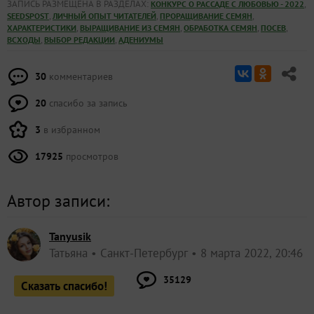
ЗАПИСЬ РАЗМЕЩЕНА В РАЗДЕЛАХ:
,
КОНКУРС О РАССАДЕ С ЛЮБОВЬЮ - 2022
,
,
,
SEEDSPOST
ЛИЧНЫЙ ОПЫТ ЧИТАТЕЛЕЙ
ПРОРАЩИВАНИЕ СЕМЯН
,
,
,
,
ХАРАКТЕРИСТИКИ
ВЫРАЩИВАНИЕ ИЗ СЕМЯН
ОБРАБОТКА СЕМЯН
ПОСЕВ
,
,
ВСХОДЫ
ВЫБОР РЕДАКЦИИ
АДЕНИУМЫ
30
комментариев
20
спасибо за запись
3
в избранном
17925
просмотров
Автор записи:
Tanyusik
Татьяна
Санкт-Петербург
8 марта 2022, 20:46
35129
Сказать спасибо!