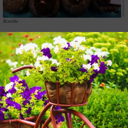
Всходы
В грунте первые корешки показались 7 января.
Взошли 7 семян и еще одно семечко было без корня,
но вроде живое (это №5, который мне все же удалось
выходить). Всхожесть 50%.
В ватных дисках ни одно семечко не проклюнулось.
Думаю, что они сварились. Надо было поставить
коробочки на какую-нибудь прокладку, например,
свернутое полотенце.
Динамика роста
Сравнение сеянцев в торфяных таблетках и в грунте.