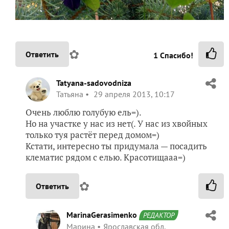
✿
Ответить
1
Спасибо!
Tatyana-sadovodniza
Татьяна
29 апреля 2013, 10:17
Очень люблю голубую ель=).
Но на участке у нас из нет(. У нас из хвойных
только туя растёт перед домом=)
Кстати, интересно ты придумала — посадить
клематис рядом с елью. Красотищааа=)
✿
Ответить
MarinaGerasimenko
РЕДАКТОР
Марина
Ярославская обл.