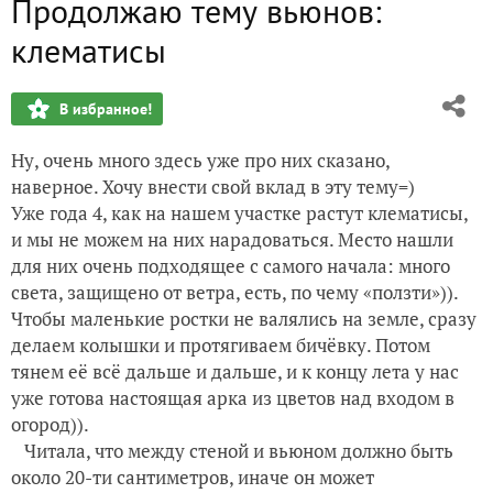
Продолжаю тему вьюнов:
Какой он - виноград в девичестве?
клематисы
Тернослива: недослива и перетерн
В избранное!
Калина красная
Ну, очень много здесь уже про них сказано,
Отцвели уж давно хризантемы в саду
наверное. Хочу внести свой вклад в эту тему=)
Уже года 4, как на нашем участке растут клематисы,
Портулак - идеальный цветок для уличных горшков
и мы не можем на них нарадоваться. Место нашли
для них очень подходящее с самого начала: много
света, защищено от ветра, есть, по чему «ползти»)).
Чтобы маленькие ростки не валялись на земле, сразу
делаем колышки и протягиваем бичёвку. Потом
тянем её всё дальше и дальше, и к концу лета у нас
уже готова настоящая арка из цветов над входом в
огород)).
Читала, что между стеной и вьюном должно быть
около 20-ти сантиметров, иначе он может