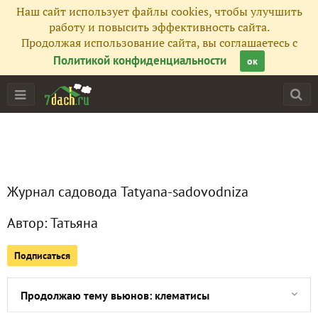
Наш сайт использует файлы cookies, чтобы улучшить
Все публикации
32
работу и повысить эффективность сайта.
Продолжая использование сайта, вы соглашаетесь с
Сейчас обсуждают
Политикой конфиденциальности
ок
Еда колорадского жука... и не только
Пионовое счастье
Журнал садовода Tatyana-sadovodniza
Тюльпаны и нарциссы - красивые цветы с мифическими 
Автор:
Татьяна
Как наш сад отпраздновал весну
Подписаться
Перелески - первые вестники весны в моём саду
Продолжаю тему вьюнов: клематисы