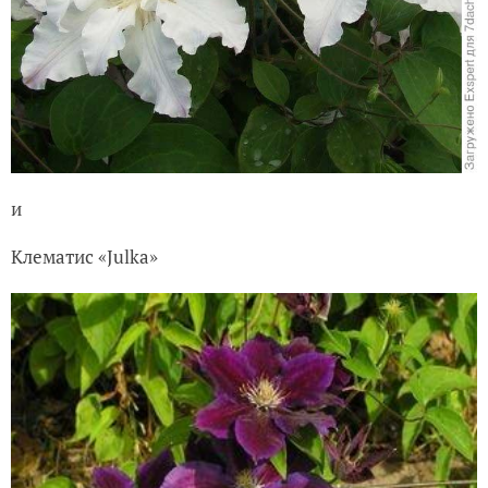
и
Клематис «Julka»