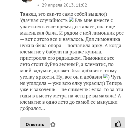
29 апреля 2013, 11:02
Танюш, это как-то само собой вышло))
Удачная случайность
Ель мне вместе с
участком в свое время досталась, она еще
маленькая была. И рядом с ней лимонник рос
— вот с этого все и началось. Для лимонника
нужна была опора — поставила арку. А когда
клематис у бабули на рынке купила,
пристроила его рядышком. Лимонник все
лето стоит буйно зеленый, а клематис, по
моей задумке, должен был добавить этому
уголку яркости. Ну, вот он и добавил
) Чуть
не углядела — уже всю елку украсил)) Теперь
уже и захочешь — не снимешь: елка-то за эти
годы в высоту метра на четыре вымахала! А
клематис в одно лето до самой ее макушки
добрался…
✿
Ответить