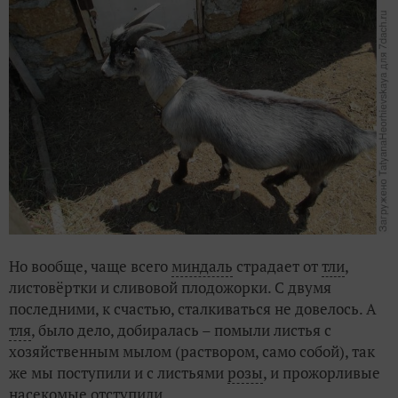
Но вообще, чаще всего
миндаль
страдает от
тли
,
листовёртки и сливовой плодожорки. С двумя
последними, к счастью, сталкиваться не довелось. А
тля
, было дело, добиралась – помыли листья с
хозяйственным мылом (раствором, само собой), так
же мы поступили и с листьями
розы
, и прожорливые
насекомые
отступили.