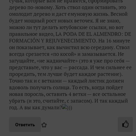
сучья, которые вам не нравятся, сформировать
дерево по-новому. Хоть ствол один оставить, это
омолодит дерево и даст емуновую жизнь. Весной
будет мощный рост новых веточек. Я не знаю,
можно ли тут делать ютубовские ссылки, но вот
правильное видео, LA PODA DE EL ALMENDRO: DE
FORMACIÓN Y REJUVENECIMIENTO. На 16 минуте
он показывает, как вычистил всю середину. Ствол
всегда срезается «по косой» и замазывается. Не
загущайте, «не жадничайте» (это я уже про себя —
представьте, что у вас — рассада. И чем сильнее ее
проредить, тем лучше будет каждое растение).
Точно так и с ветками — каждый листик должен
вдоволь получать солнца. То есть, когда пойдет
новая поросль, оставить 4 ветки — все остальное
убрать (и это, считайте, с запасом). И так каждый
год. А вы как думали?
)))
✿
Ответить