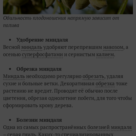
Обильность плодоношения напрямую зависит от
полива
Удобрение миндаля
Весной
миндаль
удобряют перепревшим
навозом
, а
осенью
суперфосфатами
и сернистым
калием
.
Обрезка миндаля
Миндаль
необходимо регулярно
обрезать
, удаляя
сухие и больные ветки. Декоративная
обрезка
тоже
растению не вредит. Проводят её обычно после
цветения, обрезая однолетние побеги, для того чтобы
сформировать крону дерева.
Болезни миндаля
Одна из самых распространённых
болезней
миндаля
– серая гниль. Каких-то специализированных