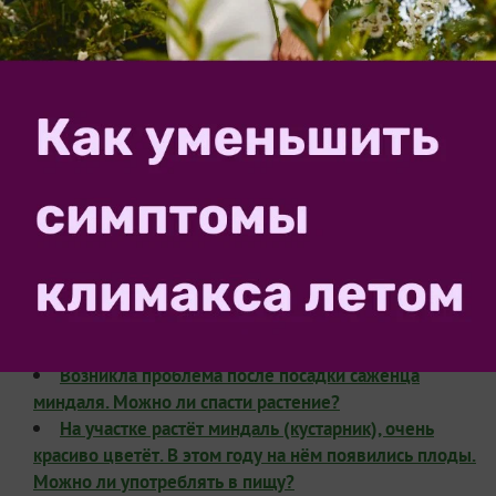
задумываясь, не пожалеете.
От редакции
Хотите каждый день получать полезные советы и
идеи для дачи?
или
Подпишитесь на нас
в телеграме
в
!
мессенджере Max
Это может быть полезным:
Продавец утверждает, что морозостойкость
саженцев «Миндаль Десертный» - минус 30°C.
Выживут ли они в Самарской области?
Возникла проблема после посадки саженца
миндаля. Можно ли спасти растение?
На участке растёт миндаль (кустарник), очень
красиво цветёт. В этом году на нём появились плоды.
Можно ли употреблять в пищу?