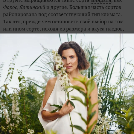
Форос
,
Ялтинский
и другие. Большая часть сортов
районирована под соответствующий тип климата.
Так что, прежде чем остановить свой выбор на том
или ином сорте, исходя из размера и вкуса плодов,
высоты и густоты кроны и других немаловажных
факторов, поинтересуйтесь, как ему будет житься в
ваших широтах. Даже в наших относительно тёплых
краях (Симферополь) хорошо приживаются только
специально районированные сорта, саженцы
которых продаются в питомниках.
Можно долго расписывать непередаваемый аромат
миндальных цветов и приятный вкус миндальных
орехов
, но всё это не даст нужного представления об
истинной красоте и полезности растения. Многие,
однажды вдохнувшие сказочный весенний аромат,
вспоминают его всю жизнь. Если климат позволяет
вам посадить это чудесное растение — сажайте не