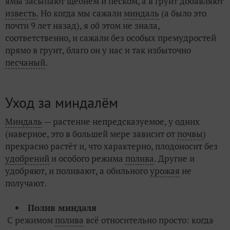
ямы засыпают щебнем и песком, а в грунт добавляют
известь
. Но когда мы сажали
миндаль
(а было это
почти 9 лет назад), я об этом не знала,
соответственно, и сажали без особых премудростей
прямо в грунт, благо он у нас и так избыточно
песчаный
.
Уход за миндалём
Миндаль
— растение непредсказуемое, у одних
(наверное, это в большей мере зависит от
почвы
)
прекрасно растёт и, что характерно, плодоносит без
удобрений
и особого режима
полива
. Другие и
удобряют, и поливают, а обильного
урожая
не
получают.
Полив миндаля
С режимом
полива
всё относительно просто: когда