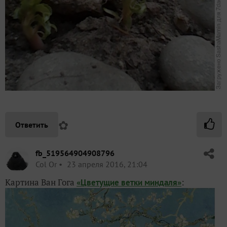
✿
Ответить
fb_519564904908796
Col Or
23 апреля 2016, 21:04
Картина Ван Гога
:
«Цветущие ветки миндаля»