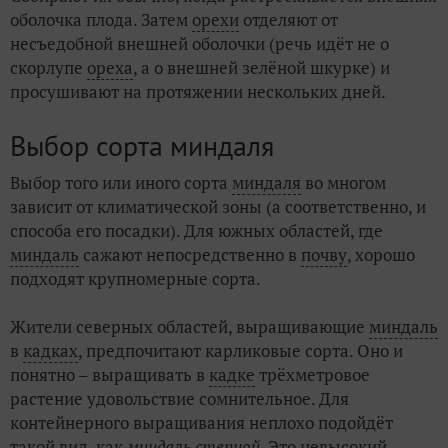
оболочка плода. Затем
орехи
отделяют от
несъедобной внешней оболочки (речь идёт не о
скорлупе
ореха
, а о внешней зелёной шкурке) и
просушивают на протяжении нескольких дней.
Выбор сорта миндаля
Выбор того или иного сорта
миндаля
во многом
зависит от климатической зоны (а соответственно, и
способа его посадки). Для южных областей, где
миндаль
сажают непосредственно в
почву
, хорошо
подходят крупномерные сорта.
Жители северных областей, выращивающие
миндаль
в
кадках
, предпочитают карликовые сорта. Оно и
понятно – выращивать в
кадке
трёхметровое
растение удовольствие сомнительное. Для
контейнерного выращивания неплохо подойдёт
такой вид, как
миндаль степной
. Это невысокий