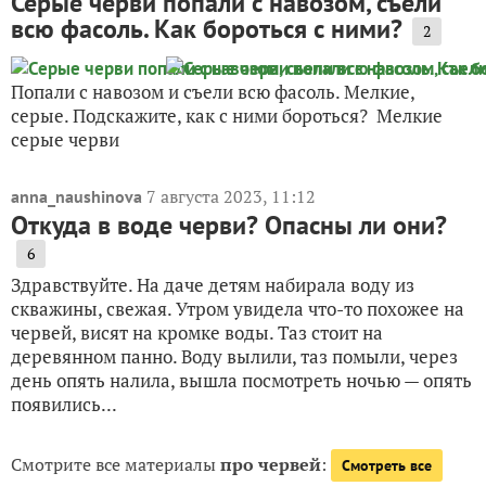
Серые черви попали с навозом, съели
всю фасоль. Как бороться с ними?
2
Попали с навозом и съели всю фасоль. Мелкие,
серые. Подскажите, как с ними бороться? Мелкие
серые черви
7 августа 2023, 11:12
anna_naushinova
Откуда в воде черви? Опасны ли они?
6
Здравствуйте. На даче детям набирала воду из
скважины, свежая. Утром увидела что-то похожее на
червей, висят на кромке воды. Таз стоит на
деревянном панно. Воду вылили, таз помыли, через
день опять налила, вышла посмотреть ночью — опять
появились...
Смотрите все материалы
про червей
:
Смотреть все