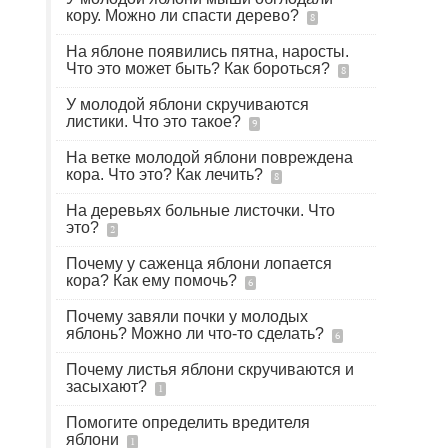
кору. Можно ли спасти дерево?
8
На яблоне появились пятна, наросты.
Что это может быть? Как бороться?
8
У молодой яблони скручиваются
листики. Что это такое?
9
На ветке молодой яблони повреждена
кора. Что это? Как лечить?
8
На деревьях больные листочки. Что
это?
2
Почему у саженца яблони лопается
кора? Как ему помочь?
6
Почему завяли почки у молодых
яблонь? Можно ли что-то сделать?
6
Почему листья яблони скручиваются и
засыхают?
1
Помогите определить вредителя
яблони
1