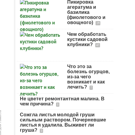
Пикировка
агератума и
базилика
(фиолетового и
овощного)
19
Чем обработать
кустики садовой
клубники?
47
Что это за
болезнь огурцов,
из-за чего
возникает и как
лечить?
7
Не цветет ремонтантная малина. В
чем причина?
5
Сожгла листья молодой груши
сильным раствором. Почерневшие
листья я удалила. Выживет ли
груша?
3