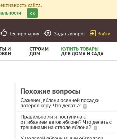
ективность сайта.
альности
ок
Тестирования
Задать вопрос
Войти
ТЫ И
СТРОИМ
КУПИТЬ ТОВАРЫ
ОВКИ
ДОМ
ДЛЯ ДОМА И САДА
Похожие вопросы
Саженец яблони осенней посадки
потерял кору. Что делать?
8
Правильно ли я поступила с
отгибанием веток яблони? Что делать с
трещинами на стволе яблони?
1
У молодой яблони мыши обглодали