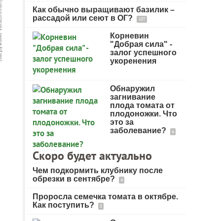
Как обычно выращивают базилик –
рассадой или сеют в ОГ?
107
Корневин
"Добрая сила" -
залог успешного
укоренения
Обнаружил
загнивание
плода томата от
плодоножки. Что
это за
заболевание?
6
Скоро будет актуально
Чем подкормить клубнику после
обрезки в сентябре?
4
Проросла семечка томата в октябре.
Как поступить?
5