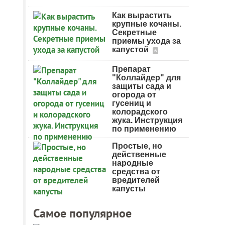
Как вырастить
крупные кочаны.
Секретные
приемы ухода за
капустой
6
Препарат
"Коллайдер" для
защиты сада и
огорода от
гусениц и
колорадского
жука. Инструкция
по применению
Простые, но
действенные
народные
средства от
вредителей
капусты
Самое популярное