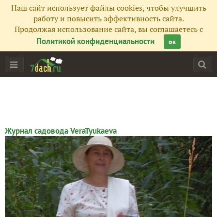
Наш сайт использует файлы cookies, чтобы улучшить
работу и повысить эффективность сайта.
Продолжая использование сайта, вы соглашаетесь с
Политикой конфиденциальности
ок
Главная
Подписчики
195
Все публикации
277
Журнал садовода VeraTyukaeva
Фото
18
Сейчас обсуждают