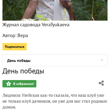
Поиск собаки по заданным качествам или русский черный
Первый груздь...
Журнал садовода VeraTyukaeva
Коллеги-огородники! Празднуем День огурца!
Автор:
Вера
Мульчер, он же измельчитель растений, он же траворезка
Подписаться
Виноградные предтечи на Алтае
День победы
День победы
Уникальные гуминовые кислоты
В избранное!
Рокамболь… Карамболь…
Людмила Улейская как-то сказала, что наш клуб уже
Как сохранить саженцы из посылки до высадки в грунт
не только клуб дачников, он уже для нас стал родным
домом.
Аист на крыше к миру, а снегоочиститель к чему?