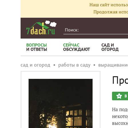
Наш сайт использ
Продолжая испо
ВОПРОСЫ
СЕЙЧАС
САД И
И ОТВЕТЫ
ОБСУЖДАЮТ
ОГОРОД
сад и огород
работы в саду
выращивани
Про
В
На под
некото
высохн