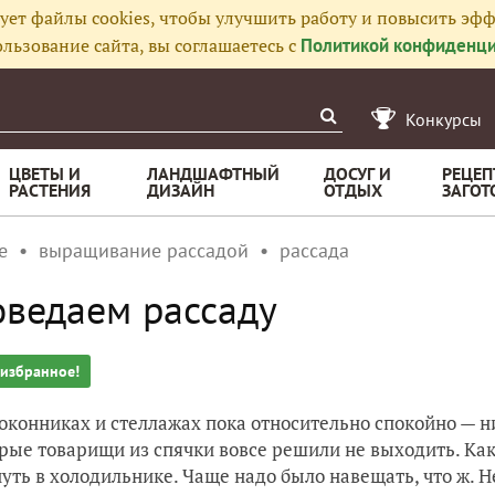
ует файлы cookies, чтобы улучшить работу и повысить эфф
льзование сайта, вы соглашаетесь с
Политикой конфиденци
Конкурсы
ЦВЕТЫ И
ЛАНДШАФТНЫЙ
ДОСУГ И
РЕЦЕП
РАСТЕНИЯ
ДИЗАЙН
ОТДЫХ
ЗАГОТ
е
выращивание рассадой
рассада
ведаем рассаду
 избранное!
оконниках и стеллажах пока относительно спокойно — ни
рые товарищи из спячки вовсе решили не выходить. Ка
уть в холодильнике. Чаще надо было навещать, что ж. Н