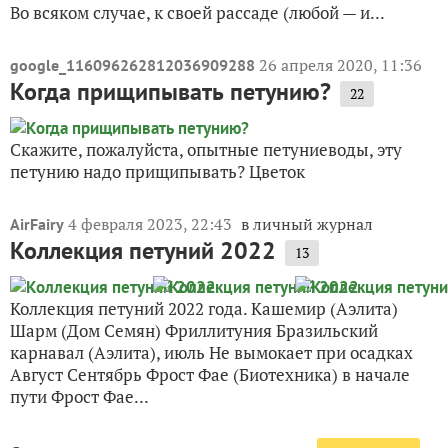
Во всяком случае, к своей рассаде (любой — и...
26 апреля 2020, 11:36
google_116096262812036909288
Когда прищипывать петунию?
22
Скажите, пожалуйста, опытные петуниеводы, эту
петунию надо прищипывать? Цветок
4 февраля 2023, 22:43
в личный журнал
AirFairy
Коллекция петуний 2022
13
Коллекция петуний 2022 года. Кашемир (Аэлита)
Шарм (Дом Семян) Фриллитуния Бразильский
карнавал (Аэлита), июль Не вымокает при осадках
Август Сентябрь Фрост Фае (Биотехника) в начале
пути Фрост Фае...