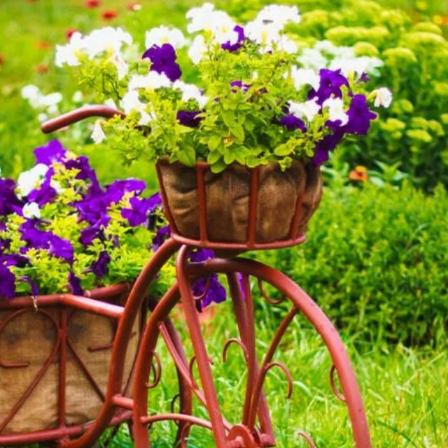
Внимание!
Если у вас есть свой вопрос, задайте его
специальной форме
отдельно, в
Ваш E-mail:
Или через:
добавить комментарий