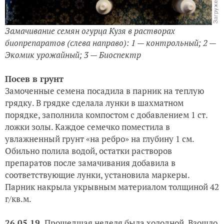
Замачивание семян огурца Кузя в растворах
биопрепаратов (слева направо): 1 — контрольный; 2 —
Экомик урожайный; 3 — Биоспектр
Посев в грунт
Замоченные семена посадила в парник на теплую
грядку. В грядке сделала лунки в шахматном
порядке, заполнила компостом с добавлением 1 ст.
ложки золы. Каждое семечко поместила в
увлажненный грунт «на ребро» на глубину 1 см.
Обильно полила водой, остатки растворов
препаратов после замачивания добавила в
соответствующие лунки, установила маркеры.
Парник накрыла укрывным материалом толщиной 42
г/кв.м.
26.05.19.
Прошедшая неделя была холодной. Взошло