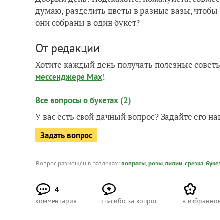
думаю, разделить цветы в разные вазы, чтобы 
они собраны в один букет?
От редакции
Хотите каждый день получать полезные советы
!
мессенджере Max
Все вопросы о букетах (2)
У вас есть свой дачный вопрос? Задайте его 
Задать вопрос
Вопрос размещен в разделах:
вопросы
,
розы
,
лилии
,
срезка
,
буке
4
комментария
спасибо за вопрос
в избранно