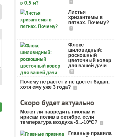
9
Листья
хризантемы в
пятнах. Почему?
2
Флокс
шиловидный:
роскошный
цветочный ковер
для вашей дачи
38
Почему не растёт и не цветет бадан,
хотя ему уже 3 года?
1
Скоро будет актуально
Может ли навредить пионам и
ирисам полив в октябре, если
температура воздуха -5...-10ºC?
1
Главные правила