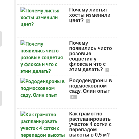
Почему листья
хосты изменили
цвет?
5
Почему
появились чисто
розовые
соцветия у
флокса и что с
этим делать?
2
Рододендроны в
подмосковном
саду. Олин опыт
416
Как грамотно
распланировать
участок 4 сотки с
перепадом
высоты в 0,5 м?