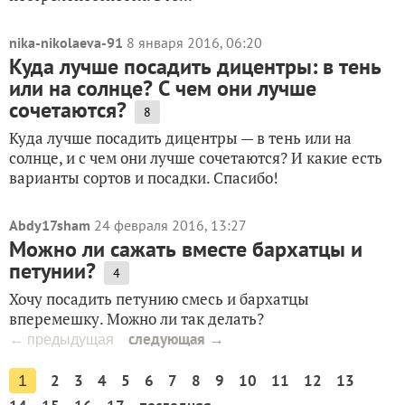
nika-nikolaeva-91
8 января 2016, 06:20
Куда лучше посадить дицентры: в тень
или на солнце? С чем они лучше
сочетаются?
8
Куда лучше посадить дицентры — в тень или на
солнце, и с чем они лучше сочетаются? И какие есть
варианты сортов и посадки. Спасибо!
Abdy17sham
24 февраля 2016, 13:27
Можно ли сажать вместе бархатцы и
петунии?
4
Хочу посадить петунию смесь и бархатцы
вперемешку. Можно ли так делать?
следующая →
← предыдущая
2
3
4
5
6
7
8
9
10
11
12
13
1