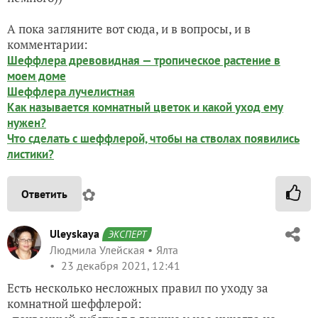
А пока загляните вот сюда, и в вопросы, и в
комментарии:
Шеффлера древовидная — тропическое растение в
моем доме
Шеффлера лучелистная
Как называется комнатный цветок и какой уход ему
нужен?
Что сделать с шеффлерой, чтобы на стволах появились
листики?
✿
Ответить
Uleyskaya
ЭКСПЕРТ
Людмила Улейская
Ялта
23 декабря 2021, 12:41
Есть несколько несложных правил по уходу за
комнатной шеффлерой: