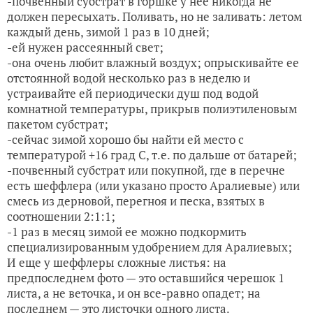
-почвенный субстрат в горшке у нее никогда не
должен пересыхать. Поливать, но не заливать: летом
каждый день, зимой 1 раз в 10 дней;
-ей нужен рассеянный свет;
-она очень любит влажный воздух; опрыскивайте ее
отстоянной водой несколько раз в неделю и
устраивайте ей периодически душ под водой
комнатной температуры, прикрыв полиэтиленовым
пакетом субстрат;
-сейчас зимой хорошо бы найти ей место с
температурой +16 град С, т.е. по дальше от батарей;
-почвенный субстрат или покупной, где в перечне
есть шеффлера (или указано просто Аралиевые) или
смесь из дерновой, перегноя и песка, взятых в
соотношении 2:1:1;
-1 раз в месяц зимой ее можно подкормить
специализированным удобрением для Аралиевых;
И еще у шеффлеры сложные листья: на
предпоследнем фото — это оставшийся черешок 1
листа, а не веточка, и он все-равно опадет; на
последнем — это листочки одного листа.