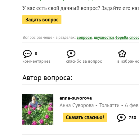
У вас есть свой дачный вопрос? Задайте его 
Задать вопрос
Вопрос размещен в разделах:
вопросы
,
двухвостки
,
борьба
,
спос
8
комментариев
спасибо за вопрос
в избранн
Автор вопроса:
anna-suvorova
Анна Суворова
Тольятти
6 фев
Сказать спасибо!
750