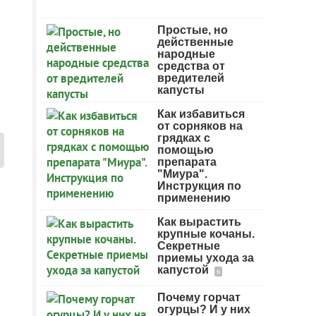
Простые, но
действенные
народные
средства от
вредителей
капусты
Как избавиться
от сорняков на
грядках с
помощью
препарата
"Миура".
Инструкция по
применению
Как вырастить
крупные кочаны.
Секретные
приемы ухода за
капустой
6
Почему горчат
огурцы? И у них