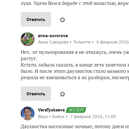
лука. Удачи Вам в борьбе с этой напастью, верь
✿
Ответить
anna-suvorova
Анна Суворова
Тольятти
6 февраля 2016
Нет, от мульчирования я не откажусь, очень у
растут.
Кстати, забыла сказать, в конце лета заметила
было. И после этого двухвосток стало намног
решила не вмешиваться в их разборки, посмотр
✿
Ответить
VeraTyukaeva
ЭКСПЕРТ
Вера
Бийск
7 февраля 2016, 15:00
Двухвостки насекомые ночные, потому днем их