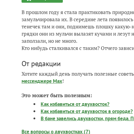
В прошлом году я стала практиковать природн
замульчировала их. В середине лета появилось
тенечек там и они, поднимешь плошку какую-н
грядки они из мульчи вылазят кучами и лезут 
заползали, но не много.
Кто нибудь сталкивался с таким? Отчего завис
От редакции
Хотите каждый день получать полезные советы
!
мессенджере Max
Это может быть полезным:
Как избавиться от двухвосток?
Как избавиться от двухвосток в огороде?
В бане завелись двухвостки, прям беда. 
Все вопросы о двухвостках (7)