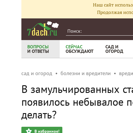
Наш сайт использ
Продолжая испо
ВОПРОСЫ
СЕЙЧАС
САД И
И ОТВЕТЫ
ОБСУЖДАЮТ
ОГОРОД
сад и огород
болезни и вредители
вреди
В замульчированных ст
появилось небывалое по
делать?
В избранное!