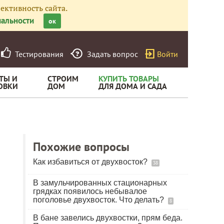
ективность сайта.
альности
ок
Тестирования
Задать вопрос
Войти
ТЫ И
СТРОИМ
КУПИТЬ ТОВАРЫ
ОВКИ
ДОМ
ДЛЯ ДОМА И САДА
Похожие вопросы
Как избавиться от двухвосток?
38
В замульчированных стационарных
грядках появилось небывалое
поголовье двухвосток. Что делать?
8
В бане завелись двухвостки, прям беда.