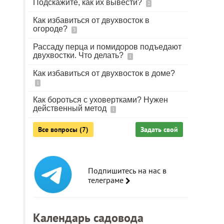
Подскажите, как их вывести?
2
Как избавиться от двухвосток в
огороде?
3
Рассаду перца и помидоров подъедают
двухвостки. Что делать?
1
Как избавиться от двухвосток в доме?
1
Как бороться с уховертками? Нужен
действенный метод
1
Все вопросы (7)
Задать свой
Подпишитесь на нас в
телеграме
Календарь садовода