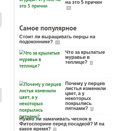
на это 5 причин
35
Самое популярное
Стоит ли выращивать перцы на
подоконнике?
14
Что за крылатые
муравьи в
теплице?
6
Почему у перцев
листья изменили
цвет, а у
некоторых
покрылись
пятнами?
9
Нужно ли замачивать чеснок в
Фитоспорине перед посадкой? И на
какое время?
9