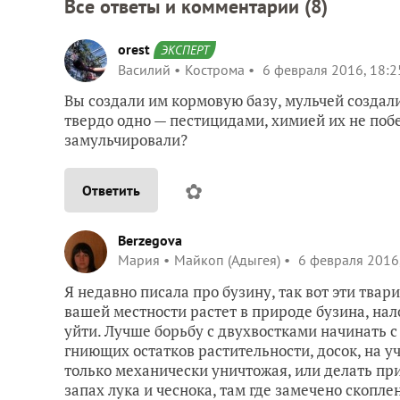
Все ответы и комментарии (
8
)
orest
ЭКСПЕРТ
Василий
Кострома
6 февраля 2016, 18:2
Вы создали им кормовую базу, мульчей создал
твердо одно — пестицидами, химией их не по
замульчировали?
✿
Ответить
Berzegova
Мария
Майкоп (Адыгея)
6 февраля 2016,
Я недавно писала про бузину, так вот эти твар
вашей местности растет в природе бузина, нал
уйти. Лучше борьбу с двухвостками начинать с
гниющих остатков растительности, досок, на у
только механически уничтожая, или делать пр
запах лука и чеснока, там где замечено скопл