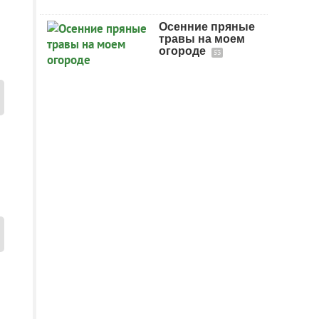
Осенние пряные
травы на моем
огороде
53