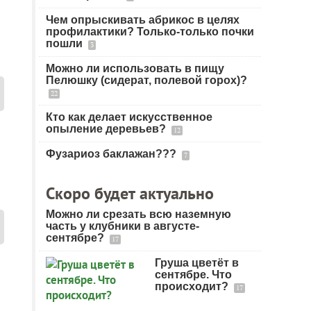
Чем опрыскивать абрикос в целях
профилактики? Только-только почки
пошли
3
Можно ли использовать в пищу
Пелюшку (сидерат, полевой горох)?
22
Кто как делает искусственное
опыление деревьев?
12
Фузариоз баклажан???
7
Скоро будет актуально
Можно ли срезать всю наземную
часть у клубники в августе-
сентябре?
17
Груша цветёт в
сентябре. Что
происходит?
17