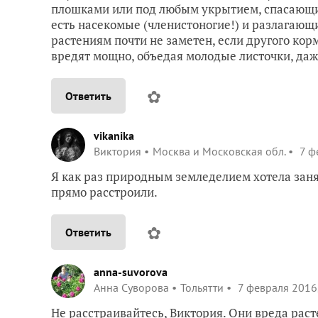
плошками или под любым укрытием, спасающим 
есть насекомые (членистоногие!) и разлагающ
растениям почти не заметен, если другого кор
вредят мощно, объедая молодые листочки, даж
✿
Ответить
vikanika
Виктория
Москва и Московская обл.
7 ф
Я как раз природным земледелием хотела занят
прямо расстроили.
✿
Ответить
anna-suvorova
Анна Суворова
Тольятти
7 февраля 2016,
Не расстраивайтесь, Виктория. Они вреда рас