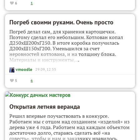
6
1
Погреб своими руками. Очень просто
Погреб делал сам, для хранения картошечки.
Поэтому сделал его небольшим. Котлован копал
Д250хШ200хГ250. В итоге коробка получилась
Д200хШ150хГ200. Уменьшился за счет
неровностей котлована, и на толщину блока.
Материалы и инструменты,...
vmoodle
29.09, 12:55
5
6
Открытая летняя веранда
Решил впервые поучаствовать в конкурсе.
Работаем мы с отцом над созданием «изделий» из
дерева уже 4 года. Работаем над каждым объектом
достаточно долго, стараясь сделать всё «на
совесть», чтобы и нам и заказчику нравилось.