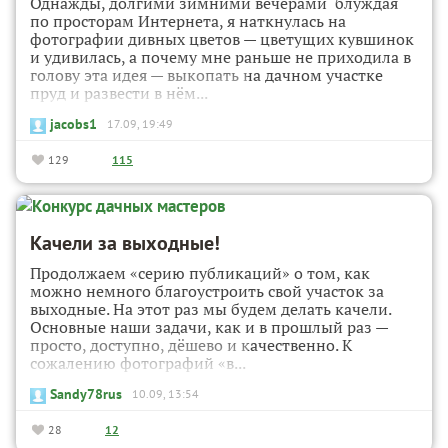
Однажды, долгими зимними вечерами блуждая
по просторам Интернета, я наткнулась на
фотографии дивных цветов — цветущих кувшинок
и удивилась, а почему мне раньше не приходила в
голову эта идея — выкопать на дачном участке
пруд и развести в нём...
jacobs1
17.09, 19:49
129
115
Качели за выходные!
Продолжаем «серию публикаций» о том, как
можно немного благоустроить свой участок за
выходные. На этот раз мы будем делать качели.
Основные наши задачи, как и в прошлый раз —
просто, доступно, дёшево и качественно. К
сожалению фотографий «в...
Sandy78rus
10.09, 13:54
28
12