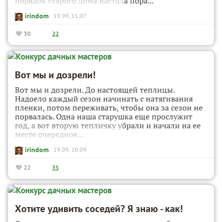
порядок старого дома настала пора...
irindom
19.09, 11:07
30
22
Вот мы и дозрели!
Вот мы и дозрели. До настоящей теплицы.
Надоело каждый сезон начинать с натягивания
пленки, потом переживать, чтобы она за сезон не
порвалась. Одна наша старушка еще прослужит
год, а вот вторую тепличку убрали и начали на ее
месте очередное...
irindom
19.09, 10:09
22
35
Хотите удивить соседей? Я знаю - как!