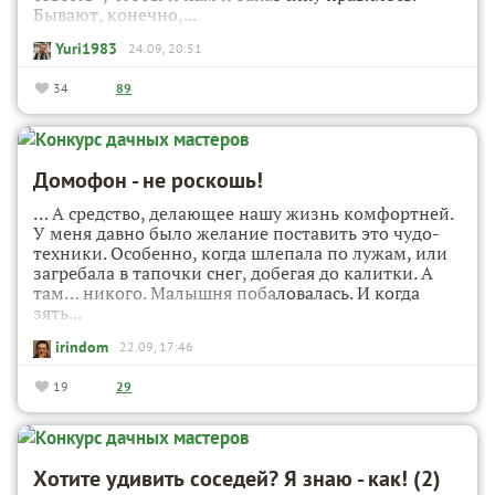
Бывают, конечно,...
Yuri1983
24.09, 20:51
34
89
Домофон - не роскошь!
… А средство, делающее нашу жизнь комфортней.
У меня давно было желание поставить это чудо-
техники. Особенно, когда шлепала по лужам, или
загребала в тапочки снег, добегая до калитки. А
там… никого. Малышня побаловалась. И когда
зять...
irindom
22.09, 17:46
19
29
Хотите удивить соседей? Я знаю - как! (2)