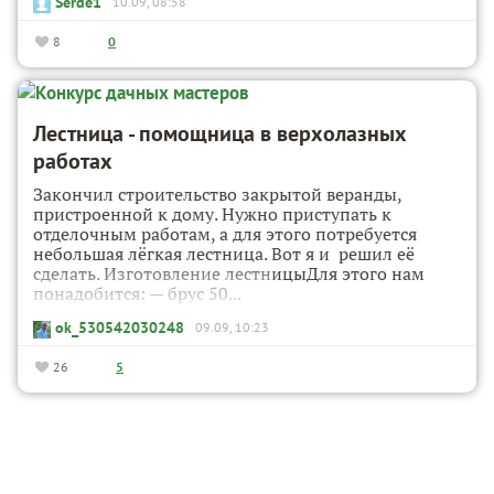
Serde1
10.09, 08:58
8
0
Лестница - помощница в верхолазных
работах
Закончил строительство закрытой веранды,
пристроенной к дому. Нужно приступать к
отделочным работам, а для этого потребуется
небольшая лёгкая лестница. Вот я и решил её
сделать. Изготовление лестницыДля этого нам
понадобится: — брус 50...
ok_530542030248
09.09, 10:23
26
5