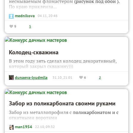
несмываемым фломастером (рисунок под обои ).
По краю приклеила...
mednikova
04.11, 20:46
9
5
Колодец-скважина
В этом году зять сделал колодец декоративный,
который закрыл скважину)))
dunaeva-lyudmila
31.10, 21:01
6
2
Забор из поликарбоната своими руками
Забор из металлопрофиля с поликарбонатом и с
откатными воротами
man1954
22.10, 09:32