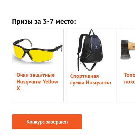
Призы за 3-7 место:
Очки защитные
Топо
Спортивная
Husqvarna Yellow
пох
сумка Husqvarna
X
Конкурс завершен