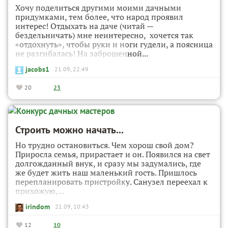
Хочу поделиться другими моими дачными
придумками, тем более, что народ проявил
интерес! Отдыхать на даче (читай —
бездельничать) мне неинтересно, хочется так
«отдохнуть», чтобы руки и ноги гудели, а поясница
не разгибалась! На заброшенной...
jacobs1
21.09, 22:49
20
23
Строить можно начать...
Но трудно остановиться. Чем хорош свой дом?
Приросла семья, прирастает и он. Появился на свет
долгожданный внук, и сразу мы задумались, где
же будет жить наш маленький гость. Пришлось
перепланировать пристройку. Санузел переехал к
прихожую,...
irindom
21.09, 10:43
12
10