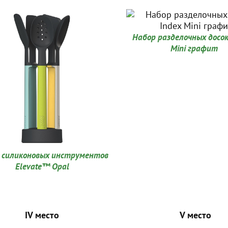
Набор разделочных досо
Mini графит
 силиконовых инструментов
Elevate™ Оpal
IV место
V место