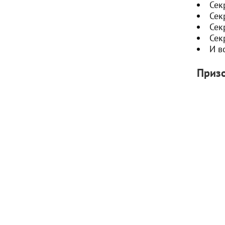
Сек
Сек
Сек
Сек
И в
Приз