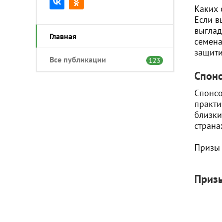
Каких 
Если в
выглад
Главная
семена
защити
Все публикации
123
Спонс
Спонсо
практи
близки
страна
Призы 
Приз