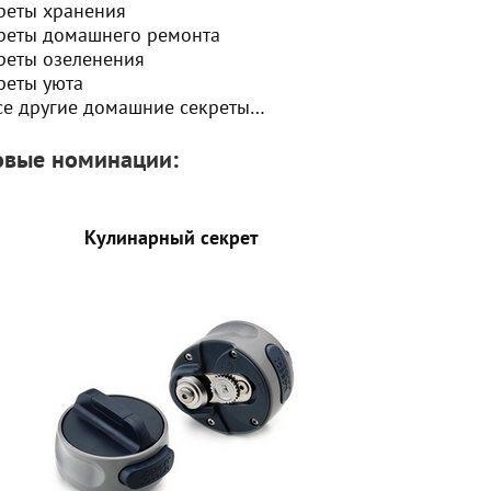
реты хранения
реты домашнего ремонта
реты озеленения
реты уюта
се другие домашние секреты…
овые номинации:
Кулинарный секрет