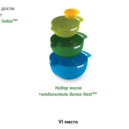
к Index™
Набор мисок
+отделитель белка Nest™
VI место