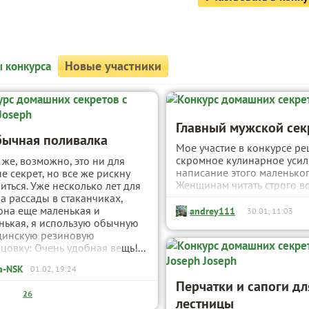
Новые участники
 конкурса
Главный мужской секр
ычная поливалка
Мое участие в конкурсе рец
скромное кулинарное усил
 же, возможно, это ни для
написание этого маленьког
не секрет, но все же рискну
Женщинам читать строго во
иться. Уже несколько лет для
а рассады в стаканчиках,
она еще маленькая и
andrey111
30.01, 11:03
нькая, я использую обычную
цинскую резиновую
цовку: Очень удобная вещь!...
a-NSK
01.02, 19:24
Перчатки и сапоги для
26
лестницы