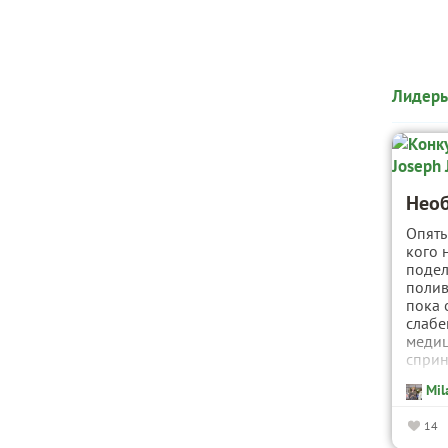
Лидеры
Необ
Опять
кого 
подел
полив
пока 
слабе
меди
сприн
Mil
14