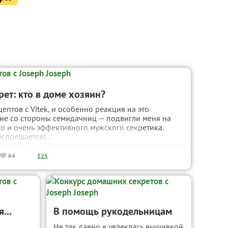
ет: кто в доме хозяин?
ептов c Vitek, и особенно реакция на это
ие со стороны семидачниц — подвигли меня на
о и очень эффективного мужского секретика.
спрещается!...
64
125
...
В помощь рукодельницам
Не так давно я увлеклась вышивкой