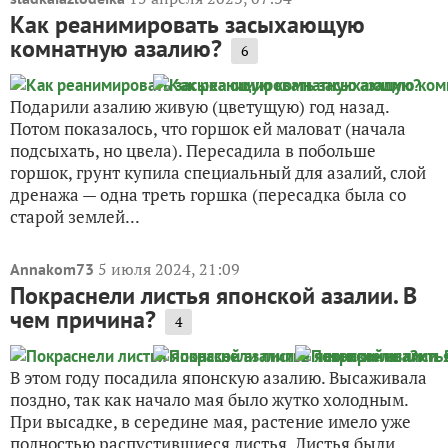
Как реанимировать засыхающую
комнатную азалию?
6
Подарили азалию живую (цветущую) год назад.
Потом показалось, что горшок ей маловат (начала
подсыхать, но цвела). Пересадила в побольше
горшок, грунт купила специальный для азалий, слой
дренажа — одна треть горшка (пересадка была со
старой землей...
5 июля 2024, 21:09
Annakom73
Покраснели листья японской азалии. В
чем причина?
4
В этом году посадила японскую азалию. Высаживала
поздно, так как начало мая было жутко холодным.
При высадке, в середине мая, растение имело уже
полностью распустившиеся листья. Листья были