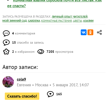
Комнатная азалия сбросила почти все листья. Как
ее спасти?
ЗАПИСЬ РАЗМЕЩЕНА В РАЗДЕЛАХ:
,
ЛИЧНЫЙ ОПЫТ ЧИТАТЕЛЕЙ
,
,
,
,
МОЙ ЗИМНИЙ САД
GARDENA
КОМНАТНЫЕ РАСТЕНИЯ
ЦВЕТЫ
АЗАЛИИ
4
комментария
15
спасибо за запись
2
в избранном
7205
просмотров
Автор записи:
cola9
Евгения
Москва
5 января 2017, 14:07
165
Сказать спасибо!