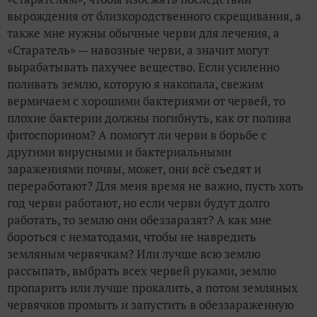
вырождения от близкородственного скрещивания, а
также мне нужны обычные черви для лечения, а
«Старатель» — навозные черви, а значит могут
вырабатывать пахучее вещество. Если усиленно
поливать землю, которую я накопала, свежим
вермичаем с хорошими бактериями от червей, то
плохие бактерии должны погибнуть, как от полива
фитоспорином? А помогут ли черви в борьбе с
другими вирусными и бактериальными
заражениями почвы, может, они всё съедят и
переработают? Для меня время не важно, пусть хоть
год черви работают, но если черви будут долго
работать, то землю они обеззаразят? А как мне
бороться с нематодами, чтобы не навредить
земляным червячкам? Или лучше всю землю
рассыпать, выбрать всех червей руками, землю
пропарить или лучше прокалить, а потом земляных
червячков промыть и запустить в обеззараженную