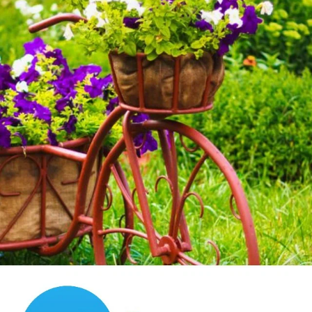
паразитов.
✿
Ответить
orest
ЭКСПЕРТ
Василий
Кострома
2 мая 2016, 20:54
Растения после себя оставляют вещества,
угнетающие другие растения. Термически они
разрушаются. Если в почве не росли овощи, то в
черной ножки там нет. Паутинный клещ живет тоже
там, где есть его любимая пища — огурцы, розы,
цитрусовые. А так инфекции боятся — растений не
заводить. Вся инфекция и насекомые слетаются на
кормовую базу — на растения. удачи.
✿
Ответить