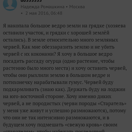
do555555
Надежда Ромашкина
Москва
2 мая 2016, 06:48
Я накопала большое ведро земли на грядке (хозяева
оставили участок, и грядки с хорошей землёй
остались). В земле относительно много земляных
червей. Как мне обеззаразить землю и не убить
червей с их коконами? Я хочу в большое ведро
посадить рассаду огурца (одно растение, чтобы
растению было много места) и хочу оставить червей,
чтобы они рыхлили землю в большом ведре и
потихонечку нарабатывали гумус. Червей буду
подкармливать (знаю как). Держать буду на лоджии
на юго-восточной стороне. Хочу именно диких
червей, а не породистых (черви породы «Старатель»
у меня уже живут и успешно размножаются), потому
что они не так интенсивно размножаются, и в
будущем хочу подмешать «свежую кровь» своим
«старателям», чтобы избежать последствий