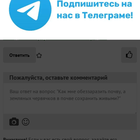
miha27
Михаил Петрович
Павловск (Ленинградская обл.)
2 октября 2017, 12:15
Мне кажется тут есть ответ на ваш вопрос!
Как сделать черную землю на своих грядках
✿
Ответить
Пожалуйста, оставьте комментарий
Внимание!
Если у вас есть свой вопрос, задайте его