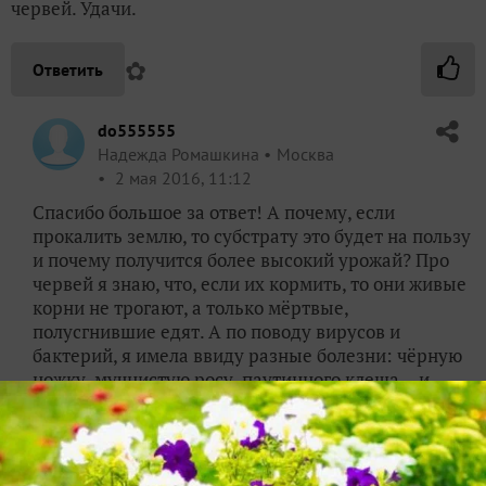
червей. Удачи.
✿
Ответить
do555555
Надежда Ромашкина
Москва
2 мая 2016, 11:12
Спасибо большое за ответ! А почему, если
прокалить землю, то субстрату это будет на пользу
и почему получится более высокий урожай? Про
червей я знаю, что, если их кормить, то они живые
корни не трогают, а только мёртвые,
полусгнившие едят. А по поводу вирусов и
бактерий, я имела ввиду разные болезни: чёрную
ножку, мучнистую росу, паутинного клеща… и
другую гадость. Получается, что эту гадость всю
мороз убивает? у меня дома вообще растений
никаких нет и не было никогда и я очень боюсь
завести на лоджии огуречную инфекцию и