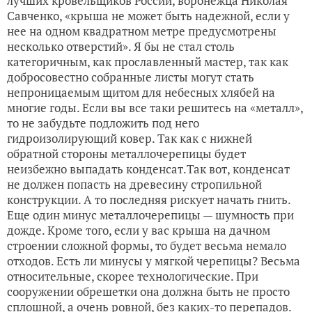
лучших кровельщиков России, воронежца Николая
Савченко, «крыша не может быть надежной, если у
нее на одном квадратном метре предусмотрены
несколько отверстий». Я бы не стал столь
категоричным, как прославленный мастер, так как
добросовестно собранные листы могут стать
непроницаемым щитом для небесных хлябей на
многие годы. Если вы все таки решитесь на «металл»,
то не забудьте подложить под него
гидроизолирующий ковер. Так как с нижней
обратной стороны металлочерепицы будет
неизбежно выпадать конденсат.Так вот, конденсат
не должен попасть на древесину стропильной
конструкции. А то последняя рискует начать гнить.
Еще один минус металлочерепицы — шумность при
дожде. Кроме того, если у вас крыша на дачном
строении сложной формы, то будет весьма немало
отходов. Есть ли минусы у мягкой черепицы? Весьма
относительные, скорее технологические. При
сооружении обрешетки она должна быть не просто
сплошной, а очень ровной, без каких-то перепадов.