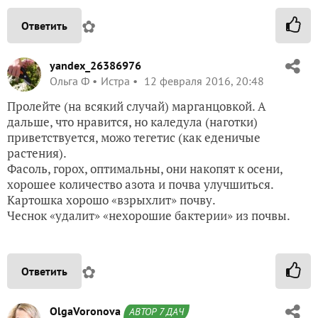
✿
Ответить
yandex_26386976
Ольга Ф
Истра
12 февраля 2016, 20:48
Пролейте (на всякий случай) марганцовкой. А
дальше, что нравится, но каледула (наготки)
приветствуется, можо тегетис (как еденичые
растения).
Фасоль, горох, оптимальны, они накопят к осени,
хорошее количество азота и почва улучшиться.
Картошка хорошо «взрыхлит» почву.
Чеснок «удалит» «нехорошие бактерии» из почвы.
✿
Ответить
OlgaVoronova
АВТОР 7 ДАЧ