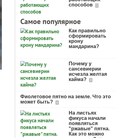
способов
2
Самое популярное
Как правильно
сформировать
крону
мандарина?
Почему у
сансевиерии
исчезла желтая
кайма?
5
Фиолетовое пятно на земле. Что это
может быть?
6
На листьях
фикуса начали
появляться
"ржавые" пятна.
Как это можно