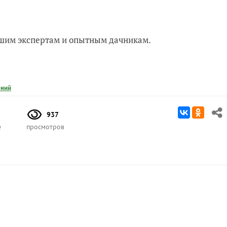
нашим экспертам и опытным дачникам.
ений
937
е
просмотров