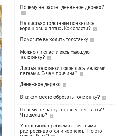
Почему не растёт денежное дерево?
13
На листьях толстянки появились
коричневые пятна. Как спасти?
3
Помогите выходить толстянку
3
Можно ли спасти засыхающую
толстянку?
6
Листья толстянки покрылись мелкими
пятнами. В чем причина?
6
Денежное дерево
3
В каком месте обрезать толстянку?
9
Почему не растут ветви у толстянки?
Что делать?
2
У толстянки проблема с листьями:
растрескиваются и чернеют. Что это