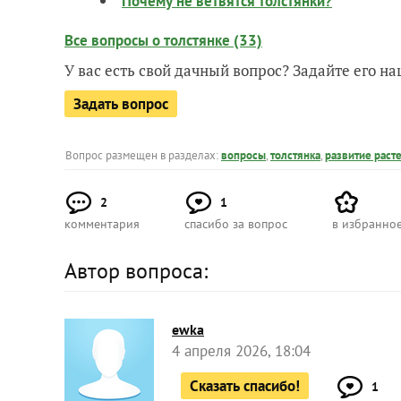
Почему не ветвятся толстянки?
Все вопросы о толстянке (33)
У вас есть свой дачный вопрос? Задайте его 
Задать вопрос
Вопрос размещен в разделах:
вопросы
,
толстянка
,
развитие раст
2
1
комментария
спасибо за вопрос
в избранно
Автор вопроса:
ewka
4 апреля 2026, 18:04
Сказать спасибо!
1