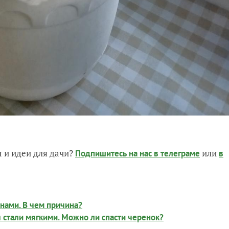
 и идеи для дачи?
или
Подпишитесь на нас
в телеграме
в
нами. В чем причина?
ья стали мягкими. Можно ли спасти черенок?