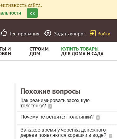
ективность сайта.
альности
ок
Тестирования
Задать вопрос
Войти
ТЫ И
СТРОИМ
КУПИТЬ ТОВАРЫ
ОВКИ
ДОМ
ДЛЯ ДОМА И САДА
Похожие вопросы
Как реанимировать засохшую
толстянку?
5
Почему не ветвятся толстянки?
6
За какое время у черенка денежного
дерева появляются корешки в воде?
9