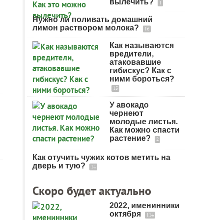
вылечить?
1
Нужно ли поливать домашний
лимон раствором молока?
16
Как называются
вредители,
атаковавшие
гибискус? Как с
ними бороться?
15
У авокадо
чернеют
молодые листья.
Как можно спасти
растение?
2
Как отучить чужих котов метить на
дверь и тую?
14
Скоро будет актуально
2022, именинники
октября
114