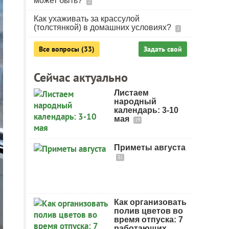
может быть?
2
Как ухаживать за крассулой
(толстянкой) в домашних условиях?
1
Все вопросы (33)
Задать свой
Сейчас актуально
Листаем
народный
календарь: 3-10
мая
19
Приметы августа
31
Как организовать
полив цветов во
время отпуска: 7
работающих