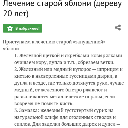
Лечение старой яблони (дереву
20 лет)
В избранное!
Приступаем к лечению старой «запущенной»
яблони.
Железной щеткой и скребками-ковырялками
очищаем кору, дупла и т.п., обрезаем ветки.
Железный или медный купорос — шприцем и
кистью в насверленные гусеницами дырки, в
дупла и везде, где только дотянутся руки, лучше
медный, от железного быстро ржавеют и
разваливаются металлические оправы, если
вовремя не помыть кисть.
Замазка: железный густотертый сурик на
натуральной олифе для оголенных стволов и
спилов. Для заделки больших дырок и дупел —