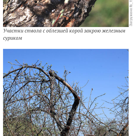
Участки ствола с облезшей корой закрою железным
суриком