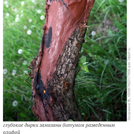
глубокие дырки замазаны битумом разведенным
олифой