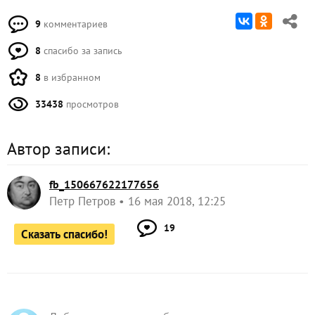
9
комментариев
8
спасибо за запись
8
в избранном
33438
просмотров
Автор записи:
fb_150667622177656
Петр Петров
16 мая 2018, 12:25
19
Сказать спасибо!