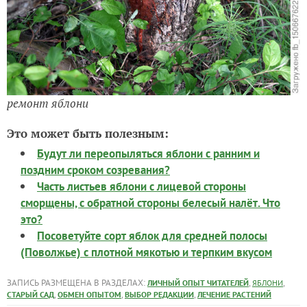
ремонт яблони
Это может быть полезным:
Будут ли переопыляться яблони с ранним и
поздним сроком созревания?
Часть листьев яблони с лицевой стороны
сморщены, с обратной стороны белесый налёт. Что
это?
Посоветуйте сорт яблок для средней полосы
(Поволжье) с плотной мякотью и терпким вкусом
ЗАПИСЬ РАЗМЕЩЕНА В РАЗДЕЛАХ:
,
,
ЛИЧНЫЙ ОПЫТ ЧИТАТЕЛЕЙ
ЯБЛОНИ
,
,
,
СТАРЫЙ САД
ОБМЕН ОПЫТОМ
ВЫБОР РЕДАКЦИИ
ЛЕЧЕНИЕ РАСТЕНИЙ