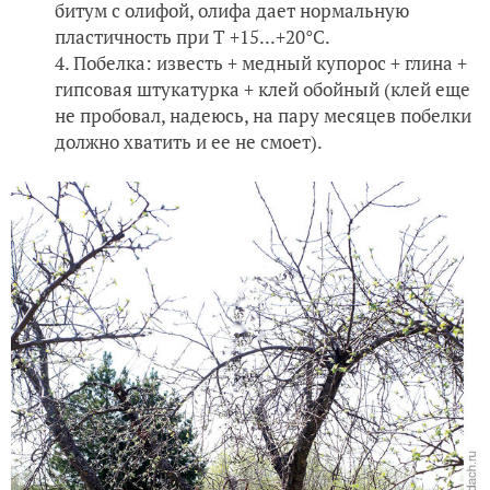
битум с олифой, олифа дает нормальную
пластичность при Т +15...+20°С.
Побелка: известь + медный купорос + глина +
гипсовая штукатурка + клей обойный (клей еще
не пробовал, надеюсь, на пару месяцев побелки
должно хватить и ее не смоет).