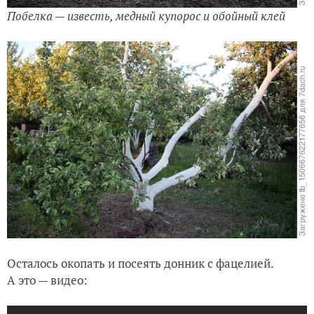
Побелка — известь, медный купорос и обойный клей
Осталось окопать и посеять донник с фацелией.
А это — видео: