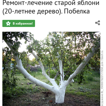
Ремонт-лечение старой яблони
Лечение старой яблони (дереву 20 лет)
(20-летнее дерево). Побелка
В избранное!