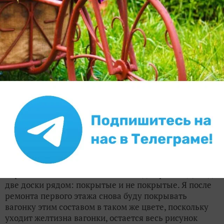
✿
Ответить
Evgeniya1973
Евгения
Чебоксары
1 декабря 2017, 09:30
Фото не передает точно цвет. Что могу сказать
однозначно: вагонка, покрытая этим цветом, сразу
перестает быть желтой… Очень видна разница, когда
две доски рядом: покрытые и не покрытые. Я после
ремонта первого этажа снова буду покрывать
вагонку этим составом в таком же цвете, поскольку
уходит желтизна вагонки, остается весь рисунок